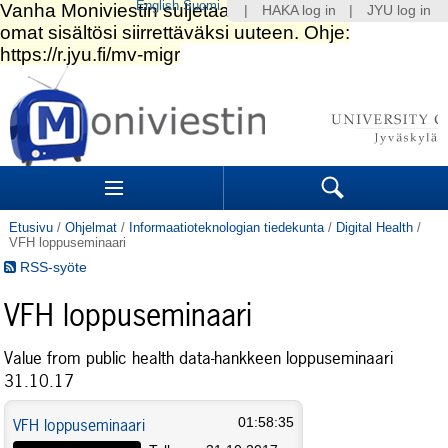
English
Suomi
|
HAKA log in
|
JYU log in
Siirry
sisältöön.
|
Siirry
navigointiin
Navigation
Sections
Search
Etusivu
/
Ohjelmat
/
Informaatioteknologian tiedekunta
/
Digital Health
/
VFH loppuseminaari
RSS-syöte
VFH loppuseminaari
Value from public health data-hankkeen loppuseminaari
31.10.17
VFH loppuseminaari
01:58:35