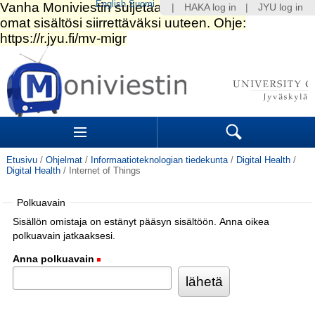
English
Suomi
|
HAKA log in
|
JYU log in
Siirry
sisältöön.
|
Siirry
navigointiin
Navigation
Sections
Search
Etusivu
/
Ohjelmat
/
Informaatioteknologian tiedekunta
/
Digital Health
/
Digital Health
/
Internet of Things
Polkuavain
Sisällön omistaja on estänyt pääsyn sisältöön. Anna oikea
polkuavain jatkaaksesi.
Anna polkuavain
(Pakollinen)