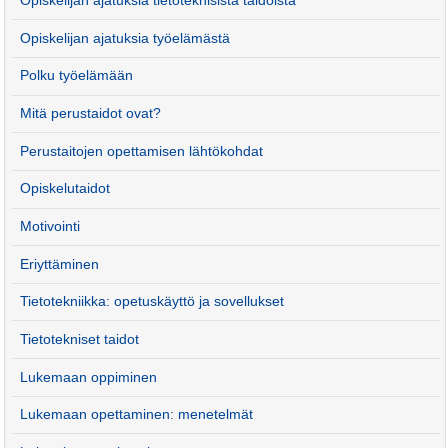
Opiskelijan ajatuksia tietoteknisistä taidoista
Opiskelijan ajatuksia työelämästä
Polku työelämään
Mitä perustaidot ovat?
Perustaitojen opettamisen lähtökohdat
Opiskelutaidot
Motivointi
Eriyttäminen
Tietotekniikka: opetuskäyttö ja sovellukset
Tietotekniset taidot
Lukemaan oppiminen
Lukemaan opettaminen: menetelmät