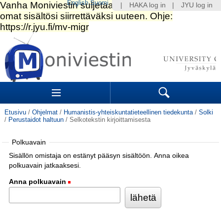
English
Suomi
|
HAKA log in
|
JYU log in
Siirry
sisältöön.
|
Siirry
navigointiin
Navigation
Sections
Search
Etusivu
/
Ohjelmat
/
Humanistis-yhteiskuntatieteellinen tiedekunta
/
Solki
/
Perustaidot haltuun
/
Selkotekstin kirjoittamisesta
Polkuavain
Sisällön omistaja on estänyt pääsyn sisältöön. Anna oikea
polkuavain jatkaaksesi.
Anna polkuavain
(Pakollinen)