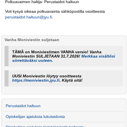
Polkuavaimen haltija: Perustaidot haltuun
Voit kysyä oikeaa polkuavainta sähköpostilla osoitteesta
perustaidot.haltuun@jyu.fi
.
Vanha Moniviestin suljetaan
TÄMÄ on Moniviestimen VANHA versio!
Vanha
Moniviestin SULJETAAN 31.7.2026!
Merkkaa sisältösi
siirrettäväksi uuteen
.
UUSI Moniviestin löytyy osoitteesta
https://moniviestin.jyu.fi
. Käytä sitä!
Perustaidot haltuun
Opiskelijan ajatuksia lukutaidosta