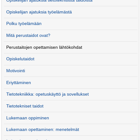
Opiskelijan ajatuksia tietoteknisistä taidoista
Opiskelijan ajatuksia työelämästä
Polku työelämään
Mitä perustaidot ovat?
Perustaitojen opettamisen lähtökohdat
Opiskelutaidot
Motivointi
Eriyttäminen
Tietotekniikka: opetuskäyttö ja sovellukset
Tietotekniset taidot
Lukemaan oppiminen
Lukemaan opettaminen: menetelmät