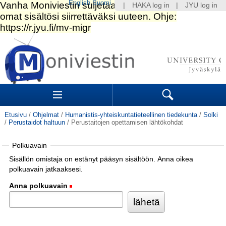
English
Suomi
|
HAKA log in
|
JYU log in
Siirry
sisältöön.
|
Siirry
navigointiin
Navigation
Sections
Search
Etusivu
/
Ohjelmat
/
Humanistis-yhteiskuntatieteellinen tiedekunta
/
Solki
/
Perustaidot haltuun
/
Perustaitojen opettamisen lähtökohdat
Polkuavain
Sisällön omistaja on estänyt pääsyn sisältöön. Anna oikea
polkuavain jatkaaksesi.
Anna polkuavain
(Pakollinen)