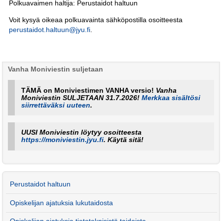
Polkuavaimen haltija: Perustaidot haltuun
Voit kysyä oikeaa polkuavainta sähköpostilla osoitteesta
perustaidot.haltuun@jyu.fi
.
Vanha Moniviestin suljetaan
TÄMÄ on Moniviestimen VANHA versio!
Vanha
Moniviestin SULJETAAN 31.7.2026!
Merkkaa sisältösi
siirrettäväksi uuteen
.
UUSI Moniviestin löytyy osoitteesta
https://moniviestin.jyu.fi
. Käytä sitä!
Perustaidot haltuun
Opiskelijan ajatuksia lukutaidosta