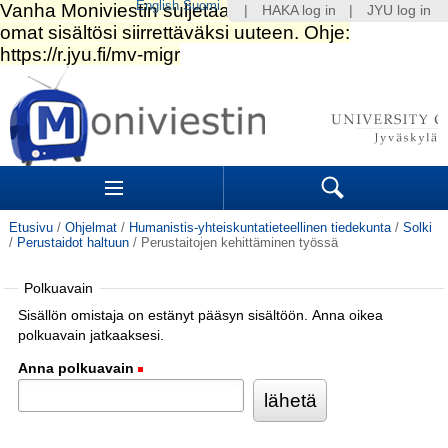
English
Suomi
|
HAKA log in
|
JYU log in
Siirry
sisältöön.
|
Siirry
navigointiin
Navigation
Sections
Search
Etusivu
/
Ohjelmat
/
Humanistis-yhteiskuntatieteellinen tiedekunta
/
Solki
/
Perustaidot haltuun
/
Perustaitojen kehittäminen työssä
Polkuavain
Sisällön omistaja on estänyt pääsyn sisältöön. Anna oikea
polkuavain jatkaaksesi.
Anna polkuavain
(Pakollinen)