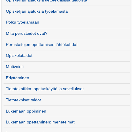
Opiskelijan ajatuksia tietoteknisistä taidoista
Opiskelijan ajatuksia työelämästä
Polku työelämään
Mitä perustaidot ovat?
Perustaitojen opettamisen lähtökohdat
Opiskelutaidot
Motivointi
Eriyttäminen
Tietotekniikka: opetuskäyttö ja sovellukset
Tietotekniset taidot
Lukemaan oppiminen
Lukemaan opettaminen: menetelmät