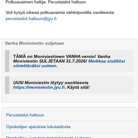
Polkuavaimen haltija: Perustaidot haltuun
Voit kysyä oikeaa polkuavainta sähköpostilla osoitteesta
perustaidot.haltuun@jyu.fi
.
Vanha Moniviestin suljetaan
TÄMÄ on Moniviestimen VANHA versio!
Vanha
Moniviestin SULJETAAN 31.7.2026!
Merkkaa sisältösi
siirrettäväksi uuteen
.
UUSI Moniviestin löytyy osoitteesta
https://moniviestin.jyu.fi
. Käytä sitä!
Perustaidot haltuun
Opiskelijan ajatuksia lukutaidosta