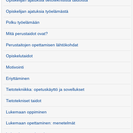
Opiskelijan ajatuksia tietoteknisistä taidoista
Opiskelijan ajatuksia työelämästä
Polku työelämään
Mitä perustaidot ovat?
Perustaitojen opettamisen lähtökohdat
Opiskelutaidot
Motivointi
Eriyttäminen
Tietotekniikka: opetuskäyttö ja sovellukset
Tietotekniset taidot
Lukemaan oppiminen
Lukemaan opettaminen: menetelmät