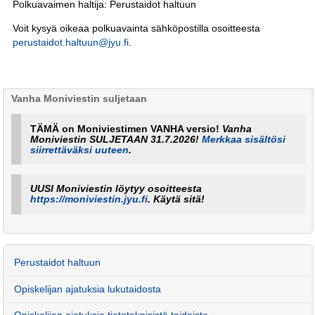
Polkuavaimen haltija: Perustaidot haltuun
Voit kysyä oikeaa polkuavainta sähköpostilla osoitteesta
perustaidot.haltuun@jyu.fi
.
Vanha Moniviestin suljetaan
TÄMÄ on Moniviestimen VANHA versio!
Vanha
Moniviestin SULJETAAN 31.7.2026!
Merkkaa sisältösi
siirrettäväksi uuteen
.
UUSI Moniviestin löytyy osoitteesta
https://moniviestin.jyu.fi
. Käytä sitä!
Perustaidot haltuun
Opiskelijan ajatuksia lukutaidosta