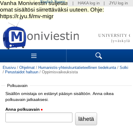
English
Suomi
|
HAKA log in
|
JYU log in
Siirry
sisältöön.
|
Siirry
navigointiin
Navigation
Sections
Search
Etusivu
/
Ohjelmat
/
Humanistis-yhteiskuntatieteellinen tiedekunta
/
Solki
/
Perustaidot haltuun
/
Oppimisvaikeuksista
Polkuavain
Sisällön omistaja on estänyt pääsyn sisältöön. Anna oikea
polkuavain jatkaaksesi.
Anna polkuavain
(Pakollinen)