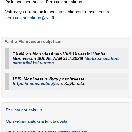
Polkuavaimen haltija: Perustaidot haltuun
Voit kysyä oikeaa polkuavainta sähköpostilla osoitteesta
perustaidot.haltuun@jyu.fi
.
Vanha Moniviestin suljetaan
TÄMÄ on Moniviestimen VANHA versio!
Vanha
Moniviestin SULJETAAN 31.7.2026!
Merkkaa sisältösi
siirrettäväksi uuteen
.
UUSI Moniviestin löytyy osoitteesta
https://moniviestin.jyu.fi
. Käytä sitä!
Perustaidot haltuun
Opiskelijan ajatuksia lukutaidosta