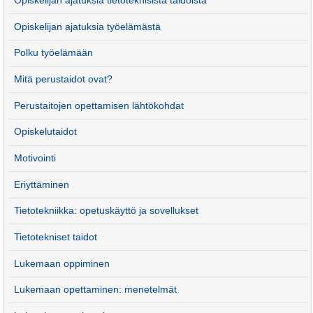
Opiskelijan ajatuksia tietoteknisistä taidoista
Opiskelijan ajatuksia työelämästä
Polku työelämään
Mitä perustaidot ovat?
Perustaitojen opettamisen lähtökohdat
Opiskelutaidot
Motivointi
Eriyttäminen
Tietotekniikka: opetuskäyttö ja sovellukset
Tietotekniset taidot
Lukemaan oppiminen
Lukemaan opettaminen: menetelmät