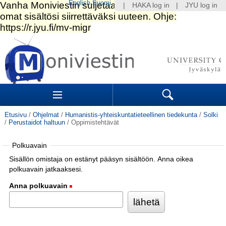
English
Suomi
|
HAKA log in
|
JYU log in
Siirry
sisältöön.
|
Siirry
navigointiin
Navigation
Sections
Search
Etusivu
/
Ohjelmat
/
Humanistis-yhteiskuntatieteellinen tiedekunta
/
Solki
/
Perustaidot haltuun
/
Oppimistehtävät
Polkuavain
Sisällön omistaja on estänyt pääsyn sisältöön. Anna oikea
polkuavain jatkaaksesi.
Anna polkuavain
(Pakollinen)