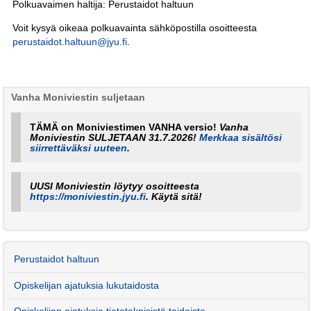
Polkuavaimen haltija: Perustaidot haltuun
Voit kysyä oikeaa polkuavainta sähköpostilla osoitteesta
perustaidot.haltuun@jyu.fi
.
Vanha Moniviestin suljetaan
TÄMÄ on Moniviestimen VANHA versio!
Vanha
Moniviestin SULJETAAN 31.7.2026!
Merkkaa sisältösi
siirrettäväksi uuteen
.
UUSI Moniviestin löytyy osoitteesta
https://moniviestin.jyu.fi
. Käytä sitä!
Perustaidot haltuun
Opiskelijan ajatuksia lukutaidosta