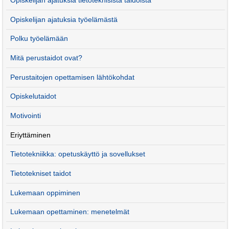
Opiskelijan ajatuksia tietoteknisistä taidoista
Opiskelijan ajatuksia työelämästä
Polku työelämään
Mitä perustaidot ovat?
Perustaitojen opettamisen lähtökohdat
Opiskelutaidot
Motivointi
Eriyttäminen
Tietotekniikka: opetuskäyttö ja sovellukset
Tietotekniset taidot
Lukemaan oppiminen
Lukemaan opettaminen: menetelmät