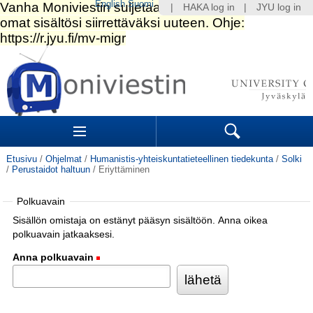
English
Suomi
|
HAKA log in
|
JYU log in
Siirry
sisältöön.
|
Siirry
navigointiin
Navigation
Sections
Search
Etusivu
/
Ohjelmat
/
Humanistis-yhteiskuntatieteellinen tiedekunta
/
Solki
/
Perustaidot haltuun
/
Eriyttäminen
Polkuavain
Sisällön omistaja on estänyt pääsyn sisältöön. Anna oikea
polkuavain jatkaaksesi.
Anna polkuavain
(Pakollinen)