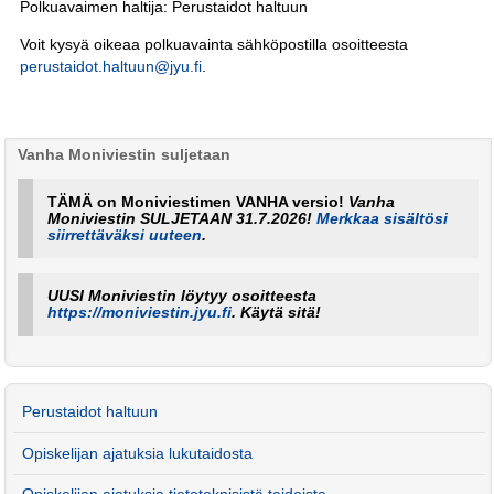
Polkuavaimen haltija: Perustaidot haltuun
Voit kysyä oikeaa polkuavainta sähköpostilla osoitteesta
perustaidot.haltuun@jyu.fi
.
Vanha Moniviestin suljetaan
TÄMÄ on Moniviestimen VANHA versio!
Vanha
Moniviestin SULJETAAN 31.7.2026!
Merkkaa sisältösi
siirrettäväksi uuteen
.
UUSI Moniviestin löytyy osoitteesta
https://moniviestin.jyu.fi
. Käytä sitä!
Perustaidot haltuun
Opiskelijan ajatuksia lukutaidosta