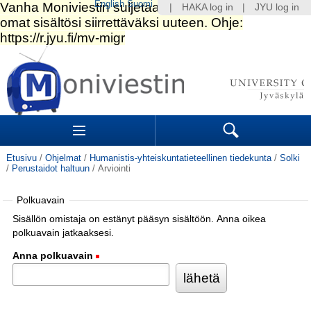
English
Suomi
|
HAKA log in
|
JYU log in
Siirry
sisältöön.
|
Siirry
navigointiin
Navigation
Sections
Search
Etusivu
/
Ohjelmat
/
Humanistis-yhteiskuntatieteellinen tiedekunta
/
Solki
/
Perustaidot haltuun
/
Arviointi
Polkuavain
Sisällön omistaja on estänyt pääsyn sisältöön. Anna oikea
polkuavain jatkaaksesi.
Anna polkuavain
(Pakollinen)