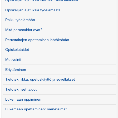
Opiskelijan ajatuksia tietoteknisistä taidoista
Opiskelijan ajatuksia työelämästä
Polku työelämään
Mitä perustaidot ovat?
Perustaitojen opettamisen lähtökohdat
Opiskelutaidot
Motivointi
Eriyttäminen
Tietotekniikka: opetuskäyttö ja sovellukset
Tietotekniset taidot
Lukemaan oppiminen
Lukemaan opettaminen: menetelmät