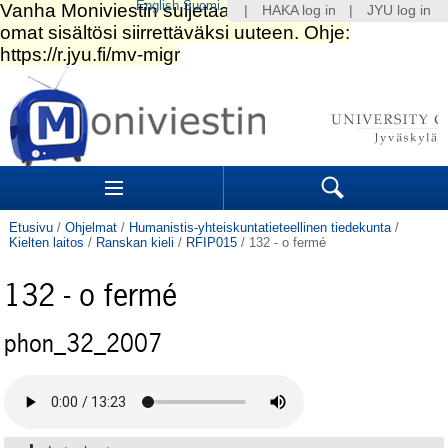
English
Suomi
|
HAKA log in
|
JYU log in
Siirry
sisältöön.
|
Siirry
navigointiin
Navigation
Sections
Search
Etusivu
/
Ohjelmat
/
Humanistis-yhteiskuntatieteellinen tiedekunta
/
Kielten laitos
/
Ranskan kieli
/
RFIP015
/
132 - o fermé
132 - o fermé
phon_32_2007