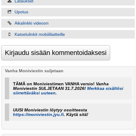
Lataukset
Upotus
Aikalinkki videoon
Katselulinkit mobiililaitteille
Vanha Moniviestin suljetaan
TÄMÄ on Moniviestimen VANHA versio!
Vanha
Moniviestin SULJETAAN 31.7.2026!
Merkkaa sisältösi
siirrettäväksi uuteen
.
UUSI Moniviestin löytyy osoitteesta
https://moniviestin.jyu.fi
. Käytä sitä!