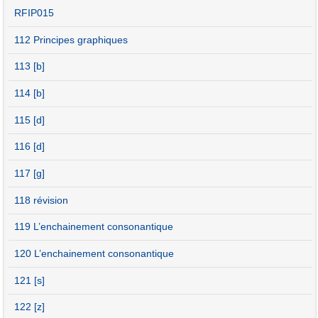
RFIP015
112 Principes graphiques
113 [b]
114 [b]
115 [d]
116 [d]
117 [g]
118 révision
119 L’enchainement consonantique
120 L’enchainement consonantique
121 [s]
122 [z]