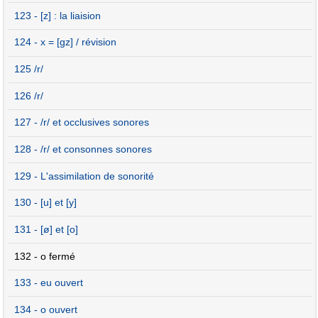
123 - [z] : la liaision
124 - x = [gz] / révision
125 /r/
126 /r/
127 - /r/ et occlusives sonores
128 - /r/ et consonnes sonores
129 - L'assimilation de sonorité
130 - [u] et [y]
131 - [ø] et [o]
132 - o fermé
133 - eu ouvert
134 - o ouvert