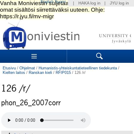
English
Suomi
|
HAKA log in
|
JYU log in
Siirry
sisältöön.
|
Siirry
navigointiin
Navigation
Sections
Search
Etusivu
/
Ohjelmat
/
Humanistis-yhteiskuntatieteellinen tiedekunta
/
Kielten laitos
/
Ranskan kieli
/
RFIP015
/
126 /r/
126 /r/
phon_26_2007corr