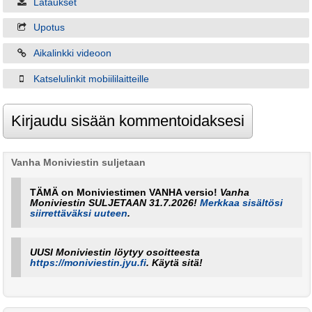
Lataukset
Upotus
Aikalinkki videoon
Katselulinkit mobiililaitteille
Vanha Moniviestin suljetaan
TÄMÄ on Moniviestimen VANHA versio!
Vanha
Moniviestin SULJETAAN 31.7.2026!
Merkkaa sisältösi
siirrettäväksi uuteen
.
UUSI Moniviestin löytyy osoitteesta
https://moniviestin.jyu.fi
. Käytä sitä!