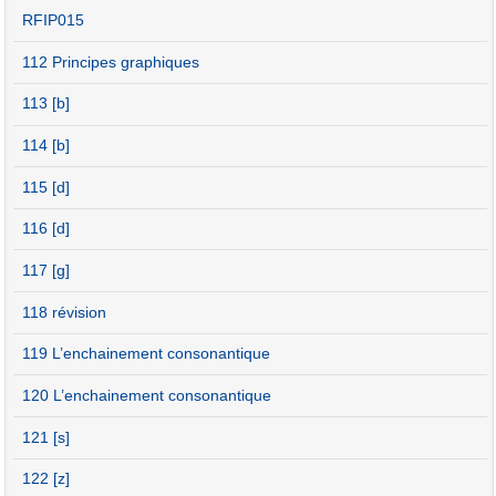
RFIP015
112 Principes graphiques
113 [b]
114 [b]
115 [d]
116 [d]
117 [g]
118 révision
119 L’enchainement consonantique
120 L’enchainement consonantique
121 [s]
122 [z]