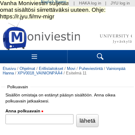
English
Suomi
|
HAKA log in
|
JYU log in
Siirry
sisältöön.
|
Siirry
navigointiin
Navigation
Sections
Search
Etusivu
/
Ohjelmat
/
Erillislaitokset
/
Movi
/
Puheviestintä
/
Vainionpää
Hanna
/
XPV0018_VAINIONPÄÄ4
/
Esitelmä 11
Polkuavain
Sisällön omistaja on estänyt pääsyn sisältöön. Anna oikea
polkuavain jatkaaksesi.
Anna polkuavain
(Pakollinen)