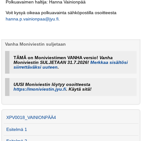
Polkuavaimen haltija: Hanna Vainionpää
Voit kysyä oikeaa polkuavainta sähköpostilla osoitteesta
hanna.p.vainionpaa@jyu.fi
.
Vanha Moniviestin suljetaan
TÄMÄ on Moniviestimen VANHA versio!
Vanha
Moniviestin SULJETAAN 31.7.2026!
Merkkaa sisältösi
siirrettäväksi uuteen
.
UUSI Moniviestin löytyy osoitteesta
https://moniviestin.jyu.fi
. Käytä sitä!
XPV0018_VAINIONPÄÄ4
Esitelmä 1