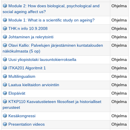
Module 2: How does biological, psychological and
Ohjelma
social ageing affect us?
Module 1: What is a scientific study on ageing?
Ohjelma
THK:n info 10.9.2008
Ohjelma
Johtaminen ja rekrytointi
Ohjelma
Olavi Kallio: Palvelujen järjestäminen kuntatalouden
Ohjelma
näkökulmasta (5 op)
Uusi yliopistolaki lausuntokierroksella
Ohjelma
ITKA201 Algoritmit 1
Ohjelma
Multilingualism
Ohjelma
Laatua kielitaidon arviointiin
Ohjelma
Elopäivät
Ohjelma
KTKP110 Kasvatustieteen filosofiset ja historialliset
Ohjelma
perusteet
Kesäkongressi
Ohjelma
Presentation videos
Ohjelma