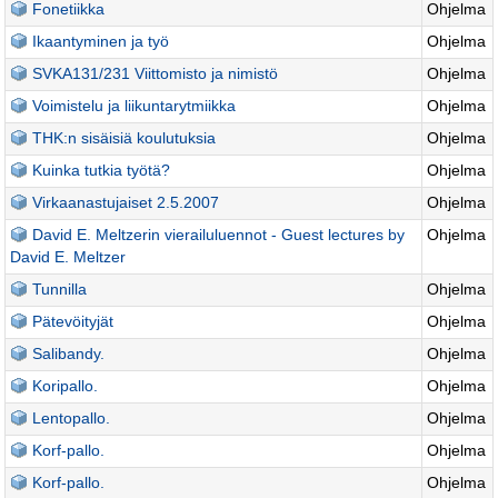
Fonetiikka
Ohjelma
Ikaantyminen ja työ
Ohjelma
SVKA131/231 Viittomisto ja nimistö
Ohjelma
Voimistelu ja liikuntarytmiikka
Ohjelma
THK:n sisäisiä koulutuksia
Ohjelma
Kuinka tutkia työtä?
Ohjelma
Virkaanastujaiset 2.5.2007
Ohjelma
David E. Meltzerin vierailuluennot - Guest lectures by
Ohjelma
David E. Meltzer
Tunnilla
Ohjelma
Pätevöityjät
Ohjelma
Salibandy.
Ohjelma
Koripallo.
Ohjelma
Lentopallo.
Ohjelma
Korf-pallo.
Ohjelma
Korf-pallo.
Ohjelma