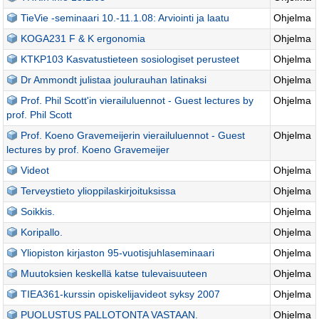
TieVie -seminaari 10.-11.1.08: Arviointi ja laatu
Ohjelma
KOGA231 F & K ergonomia
Ohjelma
KTKP103 Kasvatustieteen sosiologiset perusteet
Ohjelma
Dr Ammondt julistaa joulurauhan latinaksi
Ohjelma
Prof. Phil Scott'in vierailuluennot - Guest lectures by
Ohjelma
prof. Phil Scott
Prof. Koeno Gravemeijerin vierailuluennot - Guest
Ohjelma
lectures by prof. Koeno Gravemeijer
Videot
Ohjelma
Terveystieto ylioppilaskirjoituksissa
Ohjelma
Soikkis.
Ohjelma
Koripallo.
Ohjelma
Yliopiston kirjaston 95-vuotisjuhlaseminaari
Ohjelma
Muutoksien keskellä katse tulevaisuuteen
Ohjelma
TIEA361-kurssin opiskelijavideot syksy 2007
Ohjelma
PUOLUSTUS PALLOTONTA VASTAAN.
Ohjelma