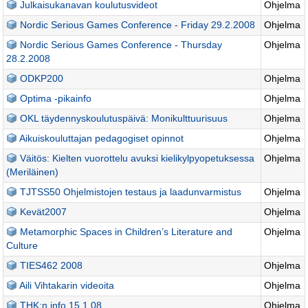
Julkaisukanavan koulutusvideot
Ohjelma
Nordic Serious Games Conference - Friday 29.2.2008
Ohjelma
Nordic Serious Games Conference - Thursday
Ohjelma
28.2.2008
ODKP200
Ohjelma
Optima -pikainfo
Ohjelma
OKL täydennyskoulutuspäivä: Monikulttuurisuus
Ohjelma
Aikuiskouluttajan pedagogiset opinnot
Ohjelma
Väitös: Kielten vuorottelu avuksi kielikylpyopetuksessa
Ohjelma
(Meriläinen)
TJTSS50 Ohjelmistojen testaus ja laadunvarmistus
Ohjelma
Kevät2007
Ohjelma
Metamorphic Spaces in Children’s Literature and
Ohjelma
Culture
TIES462 2008
Ohjelma
Aili Vihtakarin videoita
Ohjelma
THK:n info 15.1.08
Ohjelma