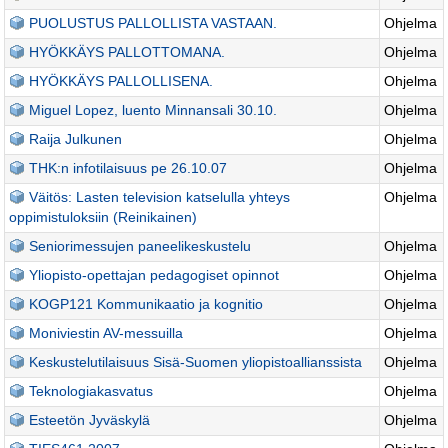
PUOLUSTUS PALLOLLISTA VASTAAN.
Ohjelma
HYÖKKÄYS PALLOTTOMANA.
Ohjelma
HYÖKKÄYS PALLOLLISENA.
Ohjelma
Miguel Lopez, luento Minnansali 30.10.
Ohjelma
Raija Julkunen
Ohjelma
THK:n infotilaisuus pe 26.10.07
Ohjelma
Väitös: Lasten television katselulla yhteys
Ohjelma
oppimistuloksiin (Reinikainen)
Seniorimessujen paneelikeskustelu
Ohjelma
Yliopisto-opettajan pedagogiset opinnot
Ohjelma
KOGP121 Kommunikaatio ja kognitio
Ohjelma
Moniviestin AV-messuilla
Ohjelma
Keskustelutilaisuus Sisä-Suomen yliopistoallianssista
Ohjelma
Teknologiakasvatus
Ohjelma
Esteetön Jyväskylä
Ohjelma