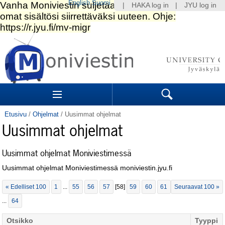
English
Suomi
|
HAKA log in
|
JYU log in
Siirry
sisältöön.
|
Siirry
navigointiin
Navigation
Sections
Search
Etusivu
/
Ohjelmat
/
Uusimmat ohjelmat
Uusimmat ohjelmat
Uusimmat ohjelmat Moniviestimessä
Uusimmat ohjelmat Moniviestimessä moniviestin.jyu.fi
« Edelliset 100
1
...
55
56
57
[
58
]
59
60
61
Seuraavat 100 »
...
64
Otsikko
Tyyppi