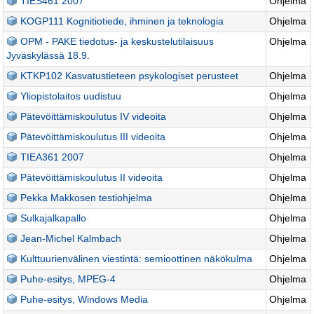
TIES461 2007
Ohjelma
KOGP111 Kognitiotiede, ihminen ja teknologia
Ohjelma
OPM - PAKE tiedotus- ja keskustelutilaisuus
Ohjelma
Jyväskylässä 18.9.
KTKP102 Kasvatustieteen psykologiset perusteet
Ohjelma
Yliopistolaitos uudistuu
Ohjelma
Pätevöittämiskoulutus IV videoita
Ohjelma
Pätevöittämiskoulutus III videoita
Ohjelma
TIEA361 2007
Ohjelma
Pätevöittämiskoulutus II videoita
Ohjelma
Pekka Makkosen testiohjelma
Ohjelma
Sulkajalkapallo
Ohjelma
Jean-Michel Kalmbach
Ohjelma
Kulttuurienvälinen viestintä: semioottinen näkökulma
Ohjelma
Puhe-esitys, MPEG-4
Ohjelma
Puhe-esitys, Windows Media
Ohjelma