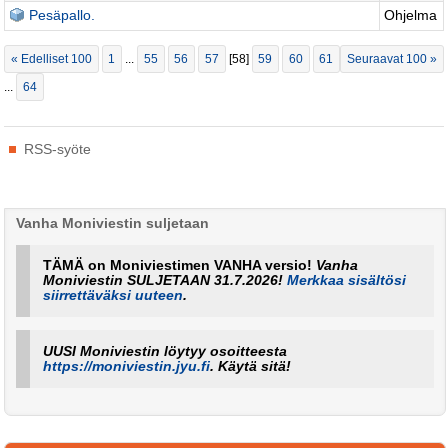
Pesäpallo.
Ohjelma
« Edelliset 100
1
...
55
56
57
[
58
]
59
60
61
Seuraavat 100 »
...
64
Tehdyt
RSS-syöte
toimenpiteet
Vanha Moniviestin suljetaan
TÄMÄ on Moniviestimen VANHA versio!
Vanha
Moniviestin SULJETAAN 31.7.2026!
Merkkaa sisältösi
siirrettäväksi uuteen
.
UUSI Moniviestin löytyy osoitteesta
https://moniviestin.jyu.fi
. Käytä sitä!