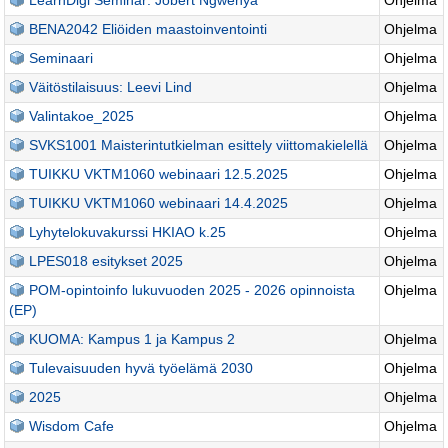
LearnDigi Seminar: Jobert Ngwenya
Ohjelma
BENA2042 Eliöiden maastoinventointi
Ohjelma
Seminaari
Ohjelma
Väitöstilaisuus: Leevi Lind
Ohjelma
Valintakoe_2025
Ohjelma
SVKS1001 Maisterintutkielman esittely viittomakielellä
Ohjelma
TUIKKU VKTM1060 webinaari 12.5.2025
Ohjelma
TUIKKU VKTM1060 webinaari 14.4.2025
Ohjelma
Lyhytelokuvakurssi HKIAO k.25
Ohjelma
LPES018 esitykset 2025
Ohjelma
POM-opintoinfo lukuvuoden 2025 - 2026 opinnoista
Ohjelma
(EP)
KUOMA: Kampus 1 ja Kampus 2
Ohjelma
Tulevaisuuden hyvä työelämä 2030
Ohjelma
2025
Ohjelma
Wisdom Cafe
Ohjelma