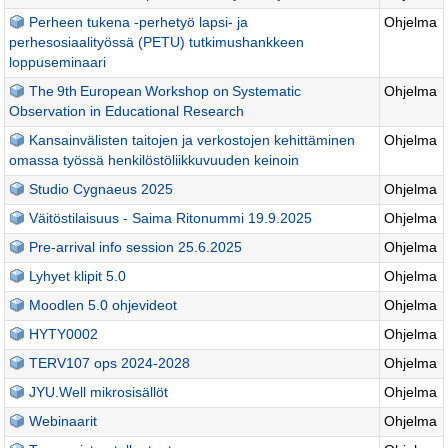
Perheen tukena -perhetyö lapsi- ja
Ohjelma
perhesosiaalityössä (PETU) tutkimushankkeen
loppuseminaari
The 9th European Workshop on Systematic
Ohjelma
Observation in Educational Research
Kansainvälisten taitojen ja verkostojen kehittäminen
Ohjelma
omassa työssä henkilöstöliikkuvuuden keinoin
Studio Cygnaeus 2025
Ohjelma
Väitöstilaisuus - Saima Ritonummi 19.9.2025
Ohjelma
Pre-arrival info session 25.6.2025
Ohjelma
Lyhyet klipit 5.0
Ohjelma
Moodlen 5.0 ohjevideot
Ohjelma
HYTY0002
Ohjelma
TERV107 ops 2024-2028
Ohjelma
JYU.Well mikrosisällöt
Ohjelma
Webinaarit
Ohjelma