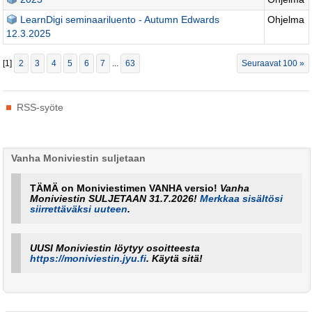
LearnDigi seminaariluento - Autumn Edwards
Ohjelma
12.3.2025
[
1
]
2
3
4
5
6
7
...
63
Seuraavat 100 »
Tehdyt
RSS-syöte
toimenpiteet
Vanha Moniviestin suljetaan
TÄMÄ on Moniviestimen VANHA versio!
Vanha
Moniviestin SULJETAAN 31.7.2026!
Merkkaa sisältösi
siirrettäväksi uuteen
.
UUSI Moniviestin löytyy osoitteesta
https://moniviestin.jyu.fi
. Käytä sitä!