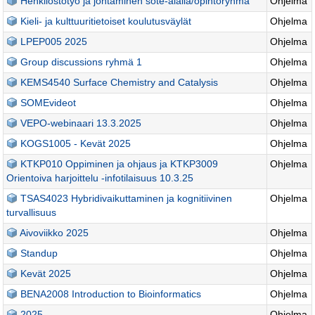
Henkilöstötyö ja johtaminen sote-alalla/opintoryhmä
Ohjelma
Kieli- ja kulttuuritietoiset koulutusväylät
Ohjelma
LPEP005 2025
Ohjelma
Group discussions ryhmä 1
Ohjelma
KEMS4540 Surface Chemistry and Catalysis
Ohjelma
SOMEvideot
Ohjelma
VEPO-webinaari 13.3.2025
Ohjelma
KOGS1005 - Kevät 2025
Ohjelma
KTKP010 Oppiminen ja ohjaus ja KTKP3009
Ohjelma
Orientoiva harjoittelu -infotilaisuus 10.3.25
TSAS4023 Hybridivaikuttaminen ja kognitiivinen
Ohjelma
turvallisuus
Aivoviikko 2025
Ohjelma
Standup
Ohjelma
Kevät 2025
Ohjelma
BENA2008 Introduction to Bioinformatics
Ohjelma
2025
Ohjelma