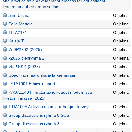
and practice as a development process for educational
leaders and their organisations
Aino Uisma
Ohjelma
Salla Mattola
Ohjelma
TIEA2191
Ohjelma
Kalaja T.
Ohjelma
WISP2202 (2025)
Ohjelma
k2025 pienryhmä 2
Ohjelma
VIJP1014 (2025)
Ohjelma
Coachingin aallonharjalla -seminaari
Ohjelma
LYTA1001 Ethics in sport
Ohjelma
KAOA1140 Immateriaalioikeudet modernissa
Ohjelma
liiketoiminnassa (2025)
TTIA1005 Aktiiviliikkujan ja urheilijan terveys
Ohjelma
Group discussions ryhmä 5/SOS
Ohjelma
Group discussions ryhmä 3
Ohjelma