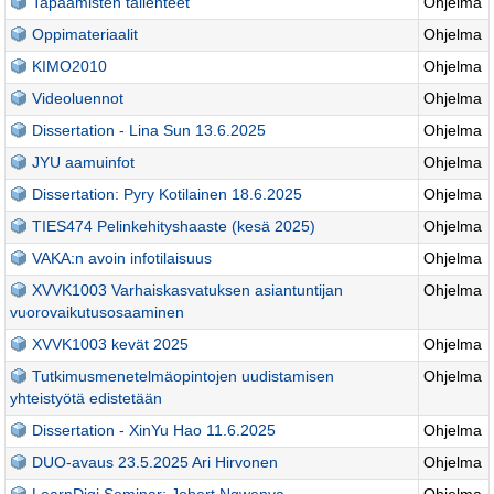
Tapaamisten tallenteet
Ohjelma
Oppimateriaalit
Ohjelma
KIMO2010
Ohjelma
Videoluennot
Ohjelma
Dissertation - Lina Sun 13.6.2025
Ohjelma
JYU aamuinfot
Ohjelma
Dissertation: Pyry Kotilainen 18.6.2025
Ohjelma
TIES474 Pelinkehityshaaste (kesä 2025)
Ohjelma
VAKA:n avoin infotilaisuus
Ohjelma
XVVK1003 Varhaiskasvatuksen asiantuntijan
Ohjelma
vuorovaikutusosaaminen
XVVK1003 kevät 2025
Ohjelma
Tutkimusmenetelmäopintojen uudistamisen
Ohjelma
yhteistyötä edistetään
Dissertation - XinYu Hao 11.6.2025
Ohjelma
DUO-avaus 23.5.2025 Ari Hirvonen
Ohjelma