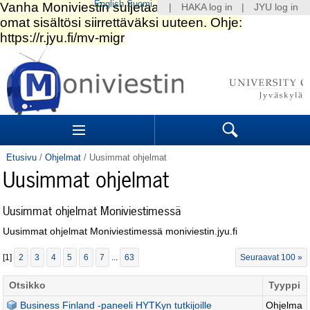
English
Suomi
|
HAKA log in
|
JYU log in
Siirry
sisältöön.
|
Siirry
navigointiin
Navigation
Sections
Search
Etusivu
/
Ohjelmat
/
Uusimmat ohjelmat
Uusimmat ohjelmat
Uusimmat ohjelmat Moniviestimessä
Uusimmat ohjelmat Moniviestimessä moniviestin.jyu.fi
[
1
]
2
3
4
5
6
7
...
63
Seuraavat 100 »
Otsikko
Tyyppi
Business Finland -paneeli HYTKyn tutkijoille
Ohjelma