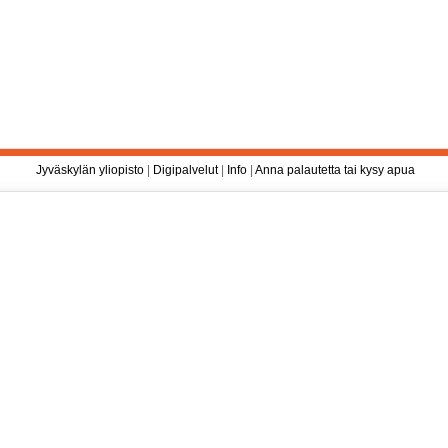
Jyväskylän yliopisto
|
Digipalvelut
|
Info
|
Anna palautetta tai kysy apua