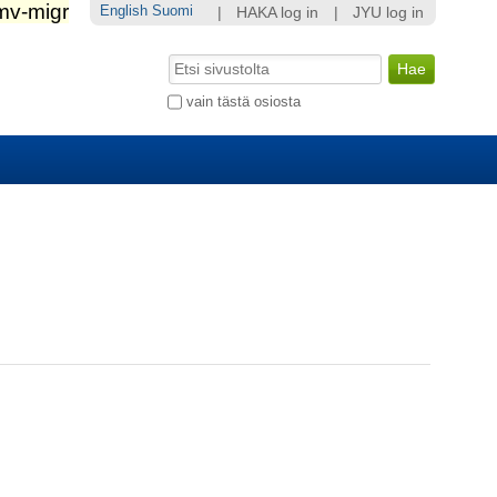
English
Suomi
|
HAKA log in
|
JYU log in
Hae
Laajennettu
vain tästä osiosta
haku...