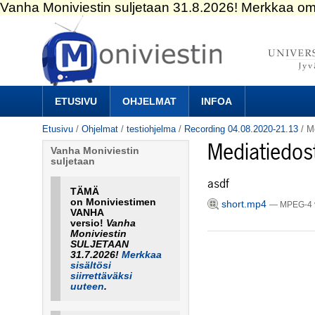
Siirry
sisältöön.
|
Siirry
navigointiin
Navigation
ETUSIVU
OHJELMAT
INFOA
Etusivu
/
Ohjelmat
/
testiohjelma
/
Recording 04.08.2020-21.13
/
M
Mediatiedos
Vanha Moniviestin
suljetaan
asdf
TÄMÄ
on Moniviestimen
short.mp4
— MPEG-4 v
VANHA
versio!
Vanha
Moniviestin
SULJETAAN
31.7.2026!
Merkkaa
sisältösi
siirrettäväksi
uuteen
.