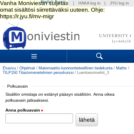
English
Suomi
|
HAKA log in
|
JYU log in
Siirry
sisältöön.
|
Siirry
navigointiin
Navigation
Sections
Search
Etusivu
/
Ohjelmat
/
Matemaattis-luonnontieteellinen tiedekunta
/
Maths
/
TILP150 Tilastomenetelmien peruskurssi
/
Luentoesimerkit_3
Polkuavain
Sisällön omistaja on estänyt pääsyn sisältöön. Anna oikea
polkuavain jatkaaksesi.
Anna polkuavain
(Pakollinen)