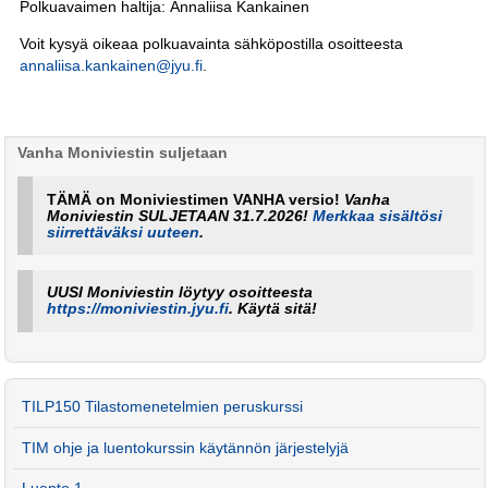
Polkuavaimen haltija: Annaliisa Kankainen
Voit kysyä oikeaa polkuavainta sähköpostilla osoitteesta
annaliisa.kankainen@jyu.fi
.
Vanha Moniviestin suljetaan
TÄMÄ on Moniviestimen VANHA versio!
Vanha
Moniviestin SULJETAAN 31.7.2026!
Merkkaa sisältösi
siirrettäväksi uuteen
.
UUSI Moniviestin löytyy osoitteesta
https://moniviestin.jyu.fi
. Käytä sitä!
TILP150 Tilastomenetelmien peruskurssi
TIM ohje ja luentokurssin käytännön järjestelyjä