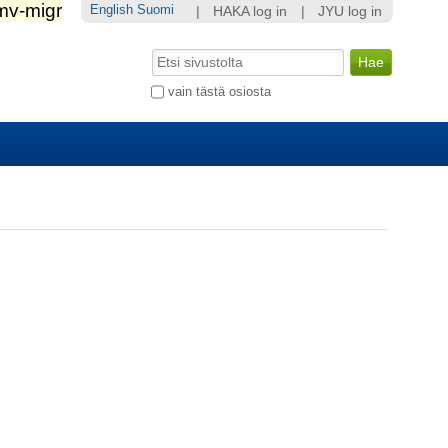
English
Suomi
|
HAKA log in
|
JYU log in
Hae
Laajennettu
vain tästä osiosta
haku...