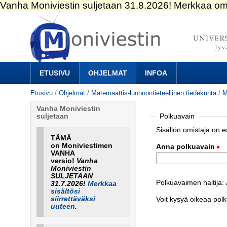
Siirry
sisältöön.
|
Siirry
navigointiin
Navigation
ETUSIVU
OHJELMAT
INFOA
Etusivu
/
Ohjelmat
/
Matemaattis-luonnontieteellinen tiedekunta
/
M
Vanha Moniviestin
Polkuavain
suljetaan
Sisällön omistaja on 
TÄMÄ
on Moniviestimen
Anna polkuavain
(
VANHA
versio!
Vanha
Moniviestin
SULJETAAN
Polkuavaimen haltija:
31.7.2026!
Merkkaa
sisältösi
siirrettäväksi
Voit kysyä oikeaa pol
uuteen
.