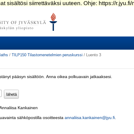
aths
/
TILP150 Tilastomenetelmien peruskurssi
/
Luento 3
estänyt pääsyn sisältöön. Anna oikea polkuavain jatkaaksesi.
Pakollinen)
 Annaliisa Kankainen
kuavainta sähköpostilla osoitteesta
annaliisa.kankainen@jyu.fi
.