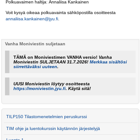
Polkuavaimen haltija: Annaliisa Kankainen
Voit kysyä oikeaa polkuavainta sähköpostilla osoitteesta
annaliisa.kankainen@jyu.fi
.
Vanha Moniviestin suljetaan
TÄMÄ on Moniviestimen VANHA versio!
Vanha
Moniviestin SULJETAAN 31.7.2026!
Merkkaa sisältösi
siirrettäväksi uuteen
.
UUSI Moniviestin löytyy osoitteesta
https://moniviestin.jyu.fi
. Käytä sitä!
TILP150 Tilastomenetelmien peruskurssi
TIM ohje ja luentokurssin käytännön järjestelyjä