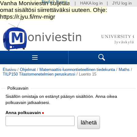
English
Suomi
|
HAKA log in
|
JYU log in
Siirry
sisältöön.
|
Siirry
navigointiin
Navigation
Sections
Search
Etusivu
/
Ohjelmat
/
Matemaattis-luonnontieteellinen tiedekunta
/
Maths
/
TILP150 Tilastomenetelmien peruskurssi
/
Luento 15
Polkuavain
Sisällön omistaja on estänyt pääsyn sisältöön. Anna oikea
polkuavain jatkaaksesi.
Anna polkuavain
(Pakollinen)