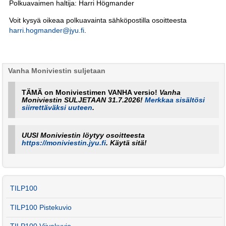
Polkuavaimen haltija: Harri Högmander
Voit kysyä oikeaa polkuavainta sähköpostilla osoitteesta
harri.hogmander@jyu.fi
.
Vanha Moniviestin suljetaan
TÄMÄ on Moniviestimen VANHA versio!
Vanha
Moniviestin SULJETAAN 31.7.2026!
Merkkaa sisältösi
siirrettäväksi uuteen
.
UUSI Moniviestin löytyy osoitteesta
https://moniviestin.jyu.fi
. Käytä sitä!
TILP100
TILP100 Pistekuvio