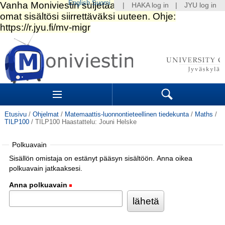
English
Suomi
|
HAKA log in
|
JYU log in
Siirry
sisältöön.
|
Siirry
navigointiin
Navigation
Sections
Search
Etusivu
/
Ohjelmat
/
Matemaattis-luonnontieteellinen tiedekunta
/
Maths
/
TILP100
/
TILP100 Haastattelu: Jouni Helske
Polkuavain
Sisällön omistaja on estänyt pääsyn sisältöön. Anna oikea
polkuavain jatkaaksesi.
Anna polkuavain
(Pakollinen)