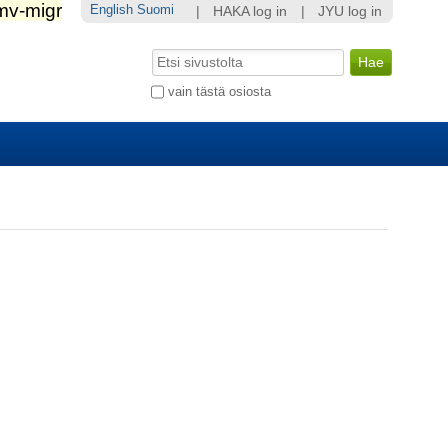
English
Suomi
|
HAKA log in
|
JYU log in
Hae
Laajennettu
vain tästä osiosta
haku...