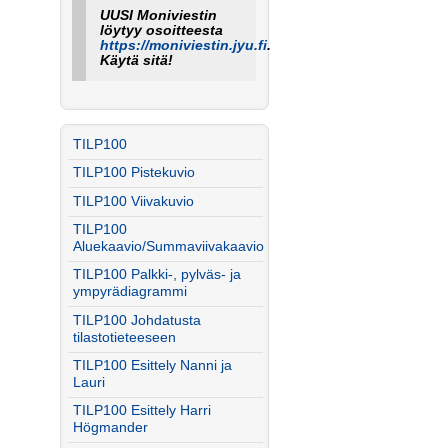
UUSI Moniviestin
löytyy osoitteesta
https://moniviestin.jyu.fi
.
Käytä sitä!
TILP100
TILP100 Pistekuvio
TILP100 Viivakuvio
TILP100
Aluekaavio/Summaviivakaavio
TILP100 Palkki-, pylväs- ja
ympyrädiagrammi
TILP100 Johdatusta
tilastotieteeseen
TILP100 Esittely Nanni ja
Lauri
TILP100 Esittely Harri
Högmander