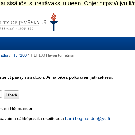
aths
/
TILP100
/
TILP100 Havaintomatriisi
estänyt pääsyn sisältöön. Anna oikea polkuavain jatkaaksesi.
Pakollinen)
: Harri Högmander
kuavainta sähköpostilla osoitteesta
harri.hogmander@jyu.fi
.