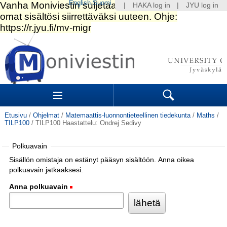
English
Suomi
|
HAKA log in
|
JYU log in
Siirry
sisältöön.
|
Siirry
navigointiin
Navigation
Sections
Search
Etusivu
/
Ohjelmat
/
Matemaattis-luonnontieteellinen tiedekunta
/
Maths
/
TILP100
/
TILP100 Haastattelu: Ondrej Sedivy
Polkuavain
Sisällön omistaja on estänyt pääsyn sisältöön. Anna oikea
polkuavain jatkaaksesi.
Anna polkuavain
(Pakollinen)