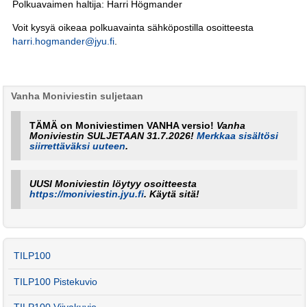
Polkuavaimen haltija: Harri Högmander
Voit kysyä oikeaa polkuavainta sähköpostilla osoitteesta
harri.hogmander@jyu.fi
.
Vanha Moniviestin suljetaan
TÄMÄ on Moniviestimen VANHA versio!
Vanha
Moniviestin SULJETAAN 31.7.2026!
Merkkaa sisältösi
siirrettäväksi uuteen
.
UUSI Moniviestin löytyy osoitteesta
https://moniviestin.jyu.fi
. Käytä sitä!
TILP100
TILP100 Pistekuvio