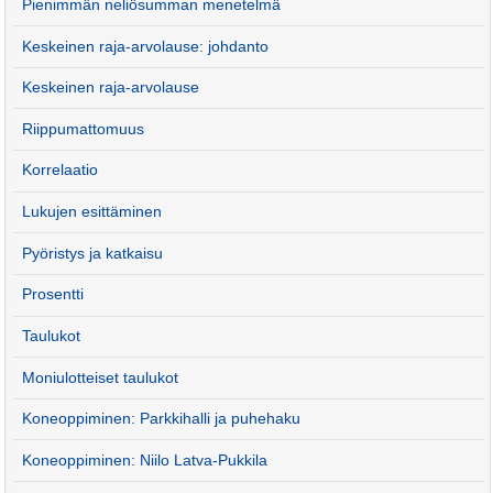
Pienimmän neliösumman menetelmä
Keskeinen raja-arvolause: johdanto
Keskeinen raja-arvolause
Riippumattomuus
Korrelaatio
Lukujen esittäminen
Pyöristys ja katkaisu
Prosentti
Taulukot
Moniulotteiset taulukot
Koneoppiminen: Parkkihalli ja puhehaku
Koneoppiminen: Niilo Latva-Pukkila