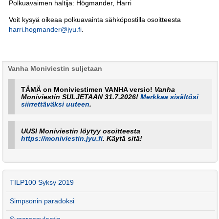
Polkuavaimen haltija: Högmander, Harri
Voit kysyä oikeaa polkuavainta sähköpostilla osoitteesta
harri.hogmander@jyu.fi
.
Vanha Moniviestin suljetaan
TÄMÄ on Moniviestimen VANHA versio!
Vanha
Moniviestin SULJETAAN 31.7.2026!
Merkkaa sisältösi
siirrettäväksi uuteen
.
UUSI Moniviestin löytyy osoitteesta
https://moniviestin.jyu.fi
. Käytä sitä!
TILP100 Syksy 2019
Simpsonin paradoksi