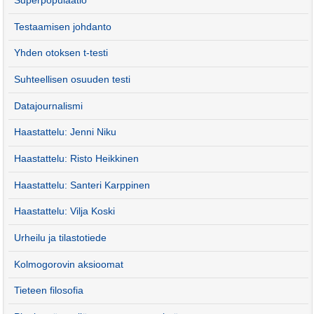
Superpopulaatio
Testaamisen johdanto
Yhden otoksen t-testi
Suhteellisen osuuden testi
Datajournalismi
Haastattelu: Jenni Niku
Haastattelu: Risto Heikkinen
Haastattelu: Santeri Karppinen
Haastattelu: Vilja Koski
Urheilu ja tilastotiede
Kolmogorovin aksioomat
Tieteen filosofia