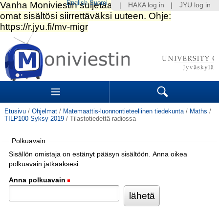
English
Suomi
|
HAKA log in
|
JYU log in
Siirry
sisältöön.
|
Siirry
navigointiin
Navigation
Sections
Search
Etusivu
/
Ohjelmat
/
Matemaattis-luonnontieteellinen tiedekunta
/
Maths
/
TILP100 Syksy 2019
/
Tilastotiedettä radiossa
Polkuavain
Sisällön omistaja on estänyt pääsyn sisältöön. Anna oikea
polkuavain jatkaaksesi.
Anna polkuavain
(Pakollinen)