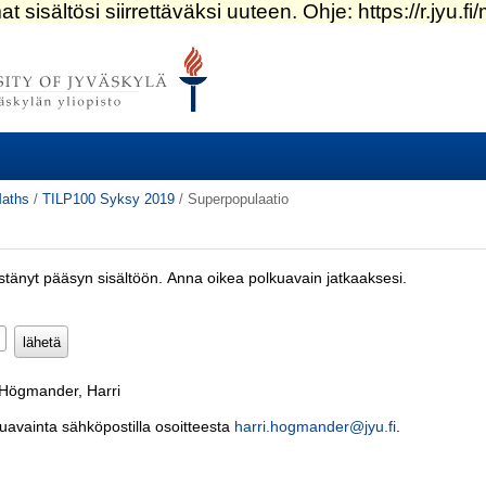
aths
/
TILP100 Syksy 2019
/
Superpopulaatio
estänyt pääsyn sisältöön. Anna oikea polkuavain jatkaaksesi.
Pakollinen)
 Högmander, Harri
kuavainta sähköpostilla osoitteesta
harri.hogmander@jyu.fi
.