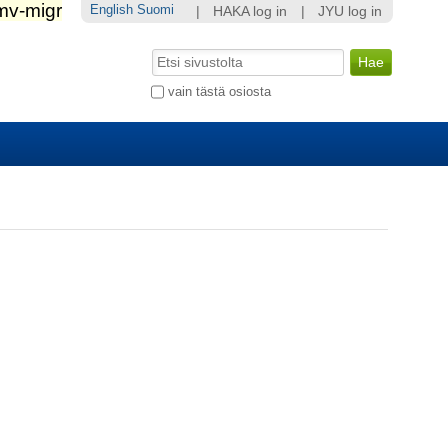
English
Suomi
|
HAKA log in
|
JYU log in
Hae
Laajennettu
vain tästä osiosta
haku...