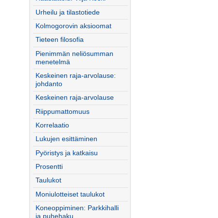
Urheilu ja tilastotiede
Kolmogorovin aksioomat
Tieteen filosofia
Pienimmän neliösumman
menetelmä
Keskeinen raja-arvolause:
johdanto
Keskeinen raja-arvolause
Riippumattomuus
Korrelaatio
Lukujen esittäminen
Pyöristys ja katkaisu
Prosentti
Taulukot
Moniulotteiset taulukot
Koneoppiminen: Parkkihalli
ja puhehaku