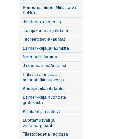
Koneoppiminen: Niilo Latva-
Pukkila
Johdanto jakaumiin
Tasajakauman johdanto
Teoreettiset jakaumat
Esimerkkejä jakaumista
Normaalijakauma
Jakauman määritelmä
Erilaisia aineistoja
taimentutkimuksessa
Kurssin pikajohdanto
Esimerkkejä huonosta
grafiikasta
Kiitokset ja esittelyt
Luottamusväli ja
virhemarginaali
Tilastotiedettä radiossa