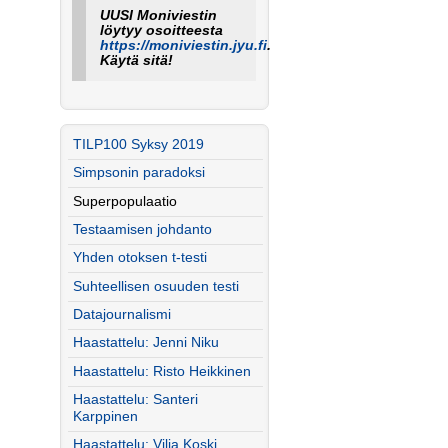
UUSI Moniviestin
löytyy osoitteesta
https://moniviestin.jyu.fi
.
Käytä sitä!
TILP100 Syksy 2019
Simpsonin paradoksi
Superpopulaatio
Testaamisen johdanto
Yhden otoksen t-testi
Suhteellisen osuuden testi
Datajournalismi
Haastattelu: Jenni Niku
Haastattelu: Risto Heikkinen
Haastattelu: Santeri
Karppinen
Haastattelu: Vilja Koski