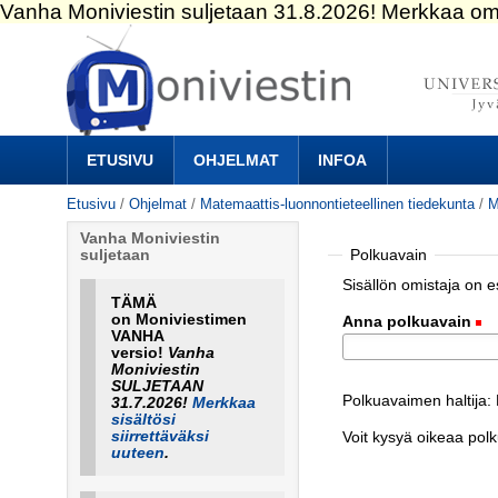
Siirry
sisältöön.
|
Siirry
navigointiin
Navigation
ETUSIVU
OHJELMAT
INFOA
Etusivu
/
Ohjelmat
/
Matemaattis-luonnontieteellinen tiedekunta
/
M
Vanha Moniviestin
Polkuavain
suljetaan
Sisällön omistaja on 
TÄMÄ
on Moniviestimen
Anna polkuavain
(
VANHA
versio!
Vanha
Moniviestin
SULJETAAN
Polkuavaimen haltija:
31.7.2026!
Merkkaa
sisältösi
siirrettäväksi
Voit kysyä oikeaa pol
uuteen
.