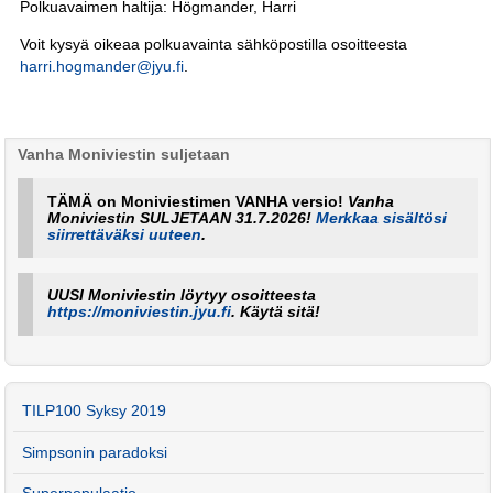
Polkuavaimen haltija: Högmander, Harri
Voit kysyä oikeaa polkuavainta sähköpostilla osoitteesta
harri.hogmander@jyu.fi
.
Vanha Moniviestin suljetaan
TÄMÄ on Moniviestimen VANHA versio!
Vanha
Moniviestin SULJETAAN 31.7.2026!
Merkkaa sisältösi
siirrettäväksi uuteen
.
UUSI Moniviestin löytyy osoitteesta
https://moniviestin.jyu.fi
. Käytä sitä!
TILP100 Syksy 2019
Simpsonin paradoksi