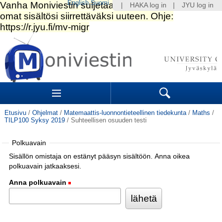
English
Suomi
|
HAKA log in
|
JYU log in
Siirry
sisältöön.
|
Siirry
navigointiin
Navigation
Sections
Search
Etusivu
/
Ohjelmat
/
Matemaattis-luonnontieteellinen tiedekunta
/
Maths
/
TILP100 Syksy 2019
/
Suhteellisen osuuden testi
Polkuavain
Sisällön omistaja on estänyt pääsyn sisältöön. Anna oikea
polkuavain jatkaaksesi.
Anna polkuavain
(Pakollinen)