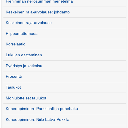
Pienimmän neliösumman menetelmä
Keskeinen raja-arvolause: johdanto
Keskeinen raja-arvolause
Riippumattomuus
Korrelaatio
Lukujen esittäminen
Pyöristys ja katkaisu
Prosentti
Taulukot
Moniulotteiset taulukot
Koneoppiminen: Parkkihalli ja puhehaku
Koneoppiminen: Niilo Latva-Pukkila