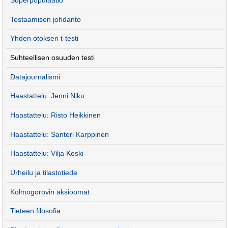
Superpopulaatio
Testaamisen johdanto
Yhden otoksen t-testi
Suhteellisen osuuden testi
Datajournalismi
Haastattelu: Jenni Niku
Haastattelu: Risto Heikkinen
Haastattelu: Santeri Karppinen
Haastattelu: Vilja Koski
Urheilu ja tilastotiede
Kolmogorovin aksioomat
Tieteen filosofia