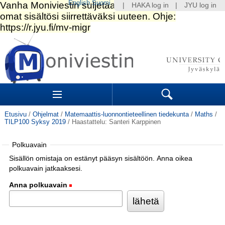
English
Suomi
|
HAKA log in
|
JYU log in
Siirry
sisältöön.
|
Siirry
navigointiin
Navigation
Sections
Search
Etusivu
/
Ohjelmat
/
Matemaattis-luonnontieteellinen tiedekunta
/
Maths
/
TILP100 Syksy 2019
/
Haastattelu: Santeri Karppinen
Polkuavain
Sisällön omistaja on estänyt pääsyn sisältöön. Anna oikea
polkuavain jatkaaksesi.
Anna polkuavain
(Pakollinen)