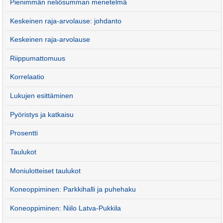
Pienimmän neliösumman menetelmä
Keskeinen raja-arvolause: johdanto
Keskeinen raja-arvolause
Riippumattomuus
Korrelaatio
Lukujen esittäminen
Pyöristys ja katkaisu
Prosentti
Taulukot
Moniulotteiset taulukot
Koneoppiminen: Parkkihalli ja puhehaku
Koneoppiminen: Niilo Latva-Pukkila