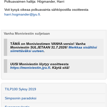
Polkuavaimen haltija: Högmander, Harri
Voit kysyä oikeaa polkuavainta sähköpostilla osoitteesta
harri.hogmander@jyu.fi
.
Vanha Moniviestin suljetaan
TÄMÄ on Moniviestimen VANHA versio!
Vanha
Moniviestin SULJETAAN 31.7.2026!
Merkkaa sisältösi
siirrettäväksi uuteen
.
UUSI Moniviestin löytyy osoitteesta
https://moniviestin.jyu.fi
. Käytä sitä!
TILP100 Syksy 2019
Simpsonin paradoksi