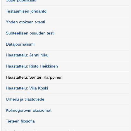
Superpopulaatio
Testaamisen johdanto
Yhden otoksen t-testi
Suhteellisen osuuden testi
Datajournalismi
Haastattelu: Jenni Niku
Haastattelu: Risto Heikkinen
Haastattelu: Santeri Karppinen
Haastattelu: Vilja Koski
Urheilu ja tilastotiede
Kolmogorovin aksioomat
Tieteen filosofia