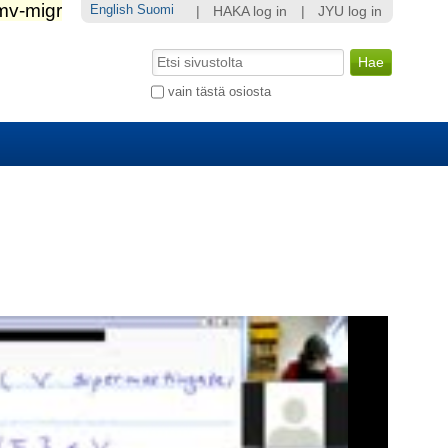
English
Suomi
|
HAKA log in
|
JYU log in
Hae
Laajennettu
vain tästä osiosta
haku...