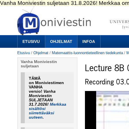
Siirry
sisältöön.
|
Siirry
navigointiin
Navigation
ETUSIVU
OHJELMAT
INFOA
Etusivu
/
Ohjelmat
/
Matemaattis-luonnontieteellinen tiedekunta
/
M
Vanha Moniviestin
Lecture 8B
suljetaan
TÄMÄ
Recording 03.
on Moniviestimen
VANHA
versio!
Vanha
Moniviestin
SULJETAAN
31.7.2026!
Merkkaa
sisältösi
siirrettäväksi
uuteen
.