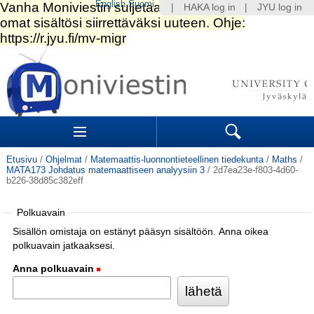
English
Suomi
|
HAKA log in
|
JYU log in
Siirry
sisältöön.
|
Siirry
navigointiin
Navigation
Sections
Search
Etusivu
/
Ohjelmat
/
Matemaattis-luonnontieteellinen tiedekunta
/
Maths
/
MATA173 Johdatus matemaattiseen analyysiin 3
/
2d7ea23e-f803-4d60-
b226-38d85c382eff
Polkuavain
Sisällön omistaja on estänyt pääsyn sisältöön. Anna oikea
polkuavain jatkaaksesi.
Anna polkuavain
(Pakollinen)