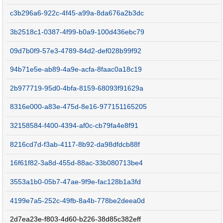
c3b296a6-922c-4f45-a99a-8da676a2b3dc
3b2518c1-0387-4f99-b0a9-100d436ebc79
09d7b0f9-57e3-4789-84d2-def028b99f92
94b71e5e-ab89-4a9e-acfa-8faac0a18c19
2b977719-95d0-4bfa-8159-68093f91629a
8316e000-a83e-475d-8e16-977151165205
32158584-f400-4394-af0c-cb79fa4e8f91
8216cd7d-f3ab-4117-8b92-da98dfdcb88f
16f61f82-3a8d-455d-88ac-33b080713be4
3553a1b0-05b7-47ae-9f9e-fac128b1a3fd
4199e7a5-252c-49fb-8a4b-778be2deea0d
2d7ea23e-f803-4d60-b226-38d85c382eff