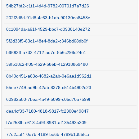
54b27bf2-c1f1-4d4d-9782-00701d7a7d26
202f2d6d-91d8-4c63-b1ab-90130ea8453e
8c1094da-a61f-4529-bbc7-d0938140e272
5f2d33f5-83c1-48e4-8da2-c346bd68db0f
bf80f2ff-a732-4712-ad7e-8b6c298c24e1
39f518c2-ff05-4b29-b8eb-412918869480
8b49d451-a83c-4682-a2ab-0e6ae1d962d1
55ee7749-ad9b-42ab-8378-c514b4902c23
60982a80-7bea-4a49-b099-c05d70a7b99f
dea4cf33-7180-4818-9817-fc2300e49847
f7a253fb-c613-4d9f-8981-af135493a309
77d2aaf4-0e7b-4189-be6b-4789b1d85fca