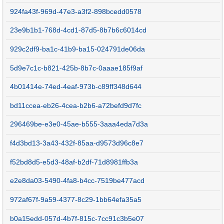
924fa43f-969d-47e3-a3f2-898bcedd0578
23e9b1b1-768d-4cd1-87d5-8b7b6c6014cd
929c2df9-ba1c-41b9-ba15-024791de06da
5d9e7c1c-b821-425b-8b7c-0aaae185f9af
4b01414e-74ed-4eaf-973b-c89ff348d644
bd11ccea-eb26-4cea-b2b6-a72befd9d7fc
296469be-e3e0-45ae-b555-3aaa4eda7d3a
f4d3bd13-3a43-432f-85aa-d9573d96c8e7
f52bd8d5-e5d3-48af-b2df-71d8981ffb3a
e2e8da03-5490-4fa8-b4cc-7519be477acd
972af67f-9a59-4377-8c29-1bb64efa35a5
b0a15edd-057d-4b7f-815c-7cc91c3b5e07