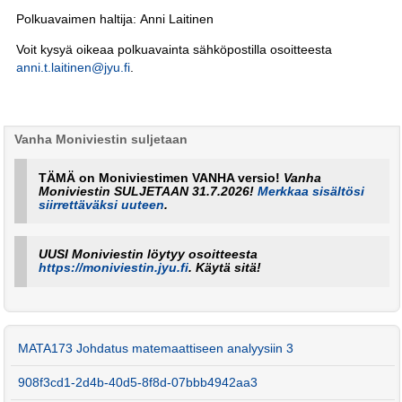
Polkuavaimen haltija: Anni Laitinen
Voit kysyä oikeaa polkuavainta sähköpostilla osoitteesta
anni.t.laitinen@jyu.fi
.
Vanha Moniviestin suljetaan
TÄMÄ on Moniviestimen VANHA versio!
Vanha
Moniviestin SULJETAAN 31.7.2026!
Merkkaa sisältösi
siirrettäväksi uuteen
.
UUSI Moniviestin löytyy osoitteesta
https://moniviestin.jyu.fi
. Käytä sitä!
MATA173 Johdatus matemaattiseen analyysiin 3
908f3cd1-2d4b-40d5-8f8d-07bbb4942aa3