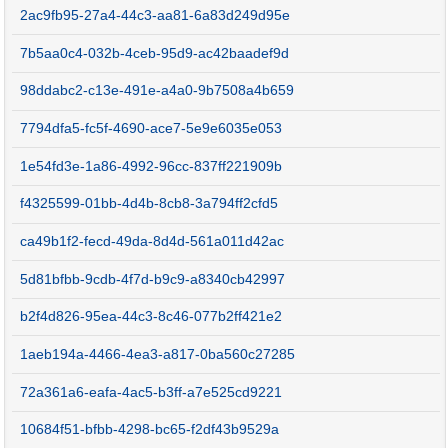
2ac9fb95-27a4-44c3-aa81-6a83d249d95e
7b5aa0c4-032b-4ceb-95d9-ac42baadef9d
98ddabc2-c13e-491e-a4a0-9b7508a4b659
7794dfa5-fc5f-4690-ace7-5e9e6035e053
1e54fd3e-1a86-4992-96cc-837ff221909b
f4325599-01bb-4d4b-8cb8-3a794ff2cfd5
ca49b1f2-fecd-49da-8d4d-561a011d42ac
5d81bfbb-9cdb-4f7d-b9c9-a8340cb42997
b2f4d826-95ea-44c3-8c46-077b2ff421e2
1aeb194a-4466-4ea3-a817-0ba560c27285
72a361a6-eafa-4ac5-b3ff-a7e525cd9221
10684f51-bfbb-4298-bc65-f2df43b9529a