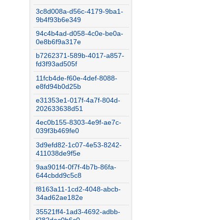
3c8d008a-d56c-4179-9ba1-
9b4f93b6e349
94c4b4ad-d058-4c0e-be0a-
0e8b6f9a317e
b7262371-589b-4017-a857-
fd3f93ad505f
11fcb4de-f60e-4def-8088-
e8fd94b0d25b
e31353e1-017f-4a7f-804d-
202633638d51
4ec0b155-8303-4e9f-ae7c-
039f3b469fe0
3d9efd82-1c07-4e53-8242-
411038de9f5e
9aa901f4-0f7f-4b7b-86fa-
644cbdd9c5c8
f8163a11-1cd2-4048-abcb-
34ad62ae182e
35521ff4-1ad3-4692-adbb-