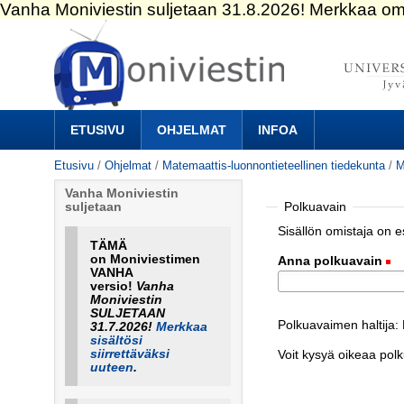
Siirry
sisältöön.
|
Siirry
navigointiin
Navigation
ETUSIVU
OHJELMAT
INFOA
Etusivu
/
Ohjelmat
/
Matemaattis-luonnontieteellinen tiedekunta
/
M
Vanha Moniviestin
Polkuavain
suljetaan
Sisällön omistaja on 
TÄMÄ
on Moniviestimen
Anna polkuavain
(
VANHA
versio!
Vanha
Moniviestin
SULJETAAN
Polkuavaimen haltija: 
31.7.2026!
Merkkaa
sisältösi
siirrettäväksi
Voit kysyä oikeaa pol
uuteen
.