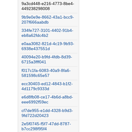
9a3cd448-e216-4773-8be4-
449238298008
9b9e0e9e-8662-43a1-bcc9-
207f666aabdb
334fe727-3101-4402-91b4-
eb8a62fdc4b2
e0aa3082-821d-4c19-9b93-
6938e437551d
40094e20-b9fd-4fdb-8d39-
6715a3fff041
f017c1fa-6083-40a9-8fa6-
581598c65e57
ecc30403-ed12-4843-b1f2-
4d1179c9333d
e6d8fb08-ce17-4b6d-a8bd-
eee6992f59ec
cf7de955-e1dd-4328-b9d3-
9fd722d20423
2e5f0745-f5f7-47dd-8787-
b7cc298f95f4