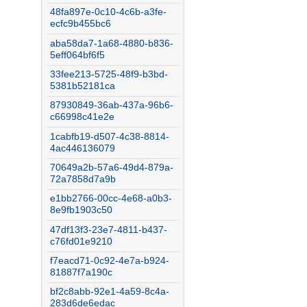
48fa897e-0c10-4c6b-a3fe-
ecfc9b455bc6
aba58da7-1a68-4880-b836-
5eff064bf6f5
33fee213-5725-48f9-b3bd-
5381b52181ca
87930849-36ab-437a-96b6-
c66998c41e2e
1cabfb19-d507-4c38-8814-
4ac446136079
70649a2b-57a6-49d4-879a-
72a7858d7a9b
e1bb2766-00cc-4e68-a0b3-
8e9fb1903c50
47df13f3-23e7-4811-b437-
c76fd01e9210
f7eacd71-0c92-4e7a-b924-
81887f7a190c
bf2c8abb-92e1-4a59-8c4a-
283d6de6edac