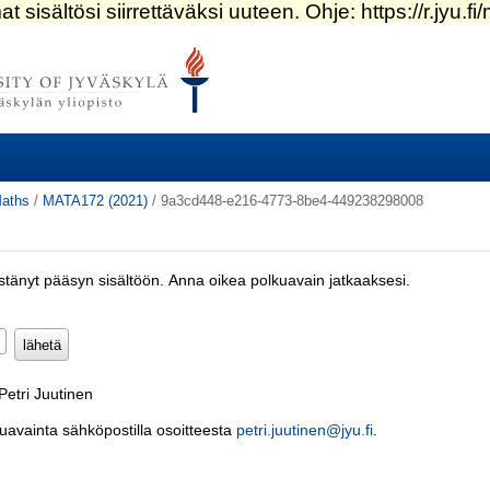
aths
/
MATA172 (2021)
/
9a3cd448-e216-4773-8be4-449238298008
estänyt pääsyn sisältöön. Anna oikea polkuavain jatkaaksesi.
Pakollinen)
Petri Juutinen
kuavainta sähköpostilla osoitteesta
petri.juutinen@jyu.fi
.