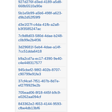
927d276f-d3ed-4189-a5d8-
668b5510a90e
5b1e5b99-a5b6-498f-a623-
d9b2d52f59f9
d3e1f27f-c4da-41fb-a2a8-
b3f3585247ac
7c9d8d03-580d-4dae-b248-
c0b99e2b4f36
3d29681f-5eb4-4dae-a14f-
7cc51dda6418
b9a2cd7a-ec17-4390-9e40-
c4e448317577
945cbef2-98f2-402b-8707-
c90799e91fe3
37cf4cef-7f51-407b-8d7e-
ef27f9929e2b
705ead06-8f18-445f-b9c9-
e0262aa094cf
843362e2-f653-4144-9593-
cfbe4db13bf6