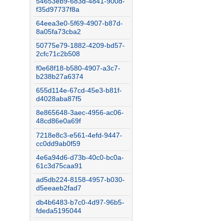
54653eb9-683d-4841-900d-
f35d97737f8a
64eea3e0-5f69-4907-b87d-
8a05fa73cba2
50775e79-1882-4209-bd57-
2cfc71c2b508
f0e68f18-b580-4907-a3c7-
b238b27a6374
655d114e-67cd-45e3-b81f-
d4028aba87f5
8e865648-3aec-4956-ac06-
48cd86e0a69f
7218e8c3-e561-4efd-9447-
cc0dd9ab0f59
4e6a94d6-d73b-40c0-bc0a-
61c3d75caa91
ad5db224-8158-4957-b030-
d5eeaeb2fad7
db4b6483-b7c0-4d97-96b5-
fdeda5195044