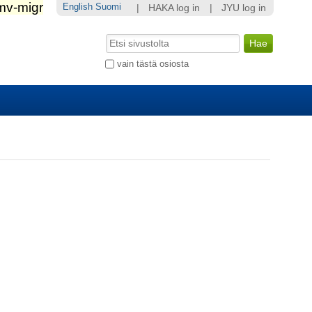
English
Suomi
|
HAKA log in
|
JYU log in
Hae
Laajennettu
vain tästä osiosta
haku...