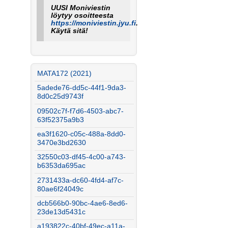
UUSI Moniviestin
löytyy osoitteesta
https://moniviestin.jyu.fi
.
Käytä sitä!
MATA172 (2021)
5adede76-dd5c-44f1-9da3-
8d0c25d9743f
09502c7f-f7d6-4503-abc7-
63f52375a9b3
ea3f1620-c05c-488a-8dd0-
3470e3bd2630
32550c03-df45-4c00-a743-
b6353da695ac
2731433a-dc60-4fd4-af7c-
80ae6f24049c
dcb566b0-90bc-4ae6-8ed6-
23de13d5431c
a193822c-40bf-49ec-a11a-