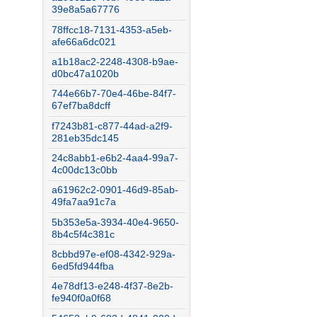
39e8a5a67776
78ffcc18-7131-4353-a5eb-
afe66a6dc021
a1b18ac2-2248-4308-b9ae-
d0bc47a1020b
744e66b7-70e4-46be-84f7-
67ef7ba8dcff
f7243b81-c877-44ad-a2f9-
281eb35dc145
24c8abb1-e6b2-4aa4-99a7-
4c00dc13c0bb
a61962c2-0901-46d9-85ab-
49fa7aa91c7a
5b353e5a-3934-40e4-9650-
8b4c5f4c381c
8cbbd97e-ef08-4342-929a-
6ed5fd944fba
4e78df13-e248-4f37-8e2b-
fe940f0a0f68