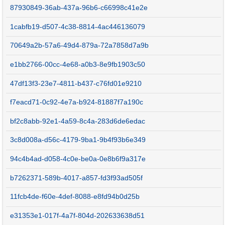
87930849-36ab-437a-96b6-c66998c41e2e
1cabfb19-d507-4c38-8814-4ac446136079
70649a2b-57a6-49d4-879a-72a7858d7a9b
e1bb2766-00cc-4e68-a0b3-8e9fb1903c50
47df13f3-23e7-4811-b437-c76fd01e9210
f7eacd71-0c92-4e7a-b924-81887f7a190c
bf2c8abb-92e1-4a59-8c4a-283d6de6edac
3c8d008a-d56c-4179-9ba1-9b4f93b6e349
94c4b4ad-d058-4c0e-be0a-0e8b6f9a317e
b7262371-589b-4017-a857-fd3f93ad505f
11fcb4de-f60e-4def-8088-e8fd94b0d25b
e31353e1-017f-4a7f-804d-202633638d51