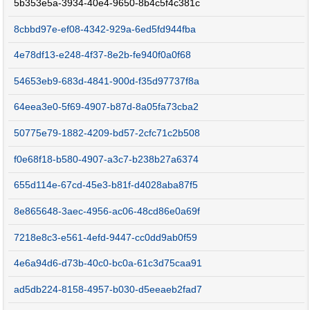
5b353e5a-3934-40e4-9650-8b4c5f4c381c
8cbbd97e-ef08-4342-929a-6ed5fd944fba
4e78df13-e248-4f37-8e2b-fe940f0a0f68
54653eb9-683d-4841-900d-f35d97737f8a
64eea3e0-5f69-4907-b87d-8a05fa73cba2
50775e79-1882-4209-bd57-2cfc71c2b508
f0e68f18-b580-4907-a3c7-b238b27a6374
655d114e-67cd-45e3-b81f-d4028aba87f5
8e865648-3aec-4956-ac06-48cd86e0a69f
7218e8c3-e561-4efd-9447-cc0dd9ab0f59
4e6a94d6-d73b-40c0-bc0a-61c3d75caa91
ad5db224-8158-4957-b030-d5eeaeb2fad7