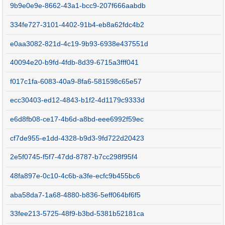
9b9e0e9e-8662-43a1-bcc9-207f666aabdb
334fe727-3101-4402-91b4-eb8a62fdc4b2
e0aa3082-821d-4c19-9b93-6938e437551d
40094e20-b9fd-4fdb-8d39-6715a3fff041
f017c1fa-6083-40a9-8fa6-581598c65e57
ecc30403-ed12-4843-b1f2-4d1179c9333d
e6d8fb08-ce17-4b6d-a8bd-eee6992f59ec
cf7de955-e1dd-4328-b9d3-9fd722d20423
2e5f0745-f5f7-47dd-8787-b7cc298f95f4
48fa897e-0c10-4c6b-a3fe-ecfc9b455bc6
aba58da7-1a68-4880-b836-5eff064bf6f5
33fee213-5725-48f9-b3bd-5381b52181ca