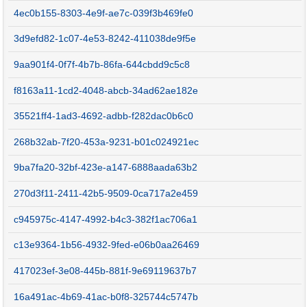
4ec0b155-8303-4e9f-ae7c-039f3b469fe0
3d9efd82-1c07-4e53-8242-411038de9f5e
9aa901f4-0f7f-4b7b-86fa-644cbdd9c5c8
f8163a11-1cd2-4048-abcb-34ad62ae182e
35521ff4-1ad3-4692-adbb-f282dac0b6c0
268b32ab-7f20-453a-9231-b01c024921ec
9ba7fa20-32bf-423e-a147-6888aada63b2
270d3f11-2411-42b5-9509-0ca717a2e459
c945975c-4147-4992-b4c3-382f1ac706a1
c13e9364-1b56-4932-9fed-e06b0aa26469
417023ef-3e08-445b-881f-9e69119637b7
16a491ac-4b69-41ac-b0f8-325744c5747b