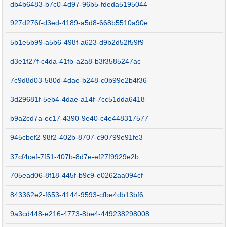
db4b6483-b7c0-4d97-96b5-fdeda5195044
927d276f-d3ed-4189-a5d8-668b5510a90e
5b1e5b99-a5b6-498f-a623-d9b2d52f59f9
d3e1f27f-c4da-41fb-a2a8-b3f3585247ac
7c9d8d03-580d-4dae-b248-c0b99e2b4f36
3d29681f-5eb4-4dae-a14f-7cc51dda6418
b9a2cd7a-ec17-4390-9e40-c4e448317577
945cbef2-98f2-402b-8707-c90799e91fe3
37cf4cef-7f51-407b-8d7e-ef27f9929e2b
705ead06-8f18-445f-b9c9-e0262aa094cf
843362e2-f653-4144-9593-cfbe4db13bf6
9a3cd448-e216-4773-8be4-449238298008