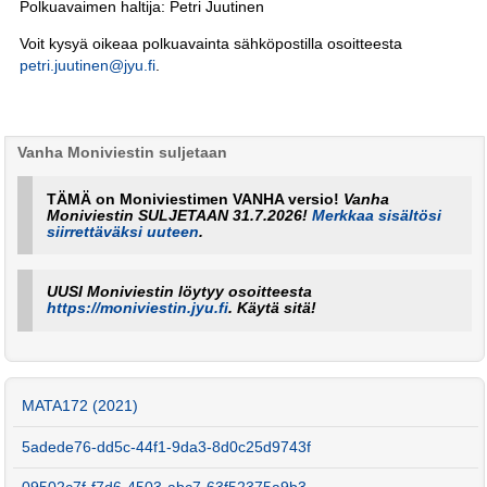
Polkuavaimen haltija: Petri Juutinen
Voit kysyä oikeaa polkuavainta sähköpostilla osoitteesta
petri.juutinen@jyu.fi
.
Vanha Moniviestin suljetaan
TÄMÄ on Moniviestimen VANHA versio!
Vanha
Moniviestin SULJETAAN 31.7.2026!
Merkkaa sisältösi
siirrettäväksi uuteen
.
UUSI Moniviestin löytyy osoitteesta
https://moniviestin.jyu.fi
. Käytä sitä!
MATA172 (2021)
5adede76-dd5c-44f1-9da3-8d0c25d9743f