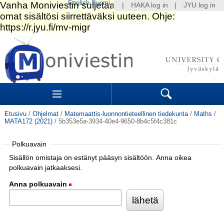
English
Suomi
|
HAKA log in
|
JYU log in
Siirry
sisältöön.
|
Siirry
navigointiin
Navigation
Sections
Search
Etusivu
/
Ohjelmat
/
Matemaattis-luonnontieteellinen tiedekunta
/
Maths
/
MATA172 (2021)
/
5b353e5a-3934-40e4-9650-8b4c5f4c381c
Polkuavain
Sisällön omistaja on estänyt pääsyn sisältöön. Anna oikea
polkuavain jatkaaksesi.
Anna polkuavain
(Pakollinen)