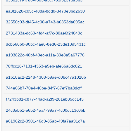
09502c7f-f7d6-4503-abc7-63f52375a9b3
ea3f1620-c05c-488a-8dd0-3470e3bd2630
32550c03-df45-4c00-a743-b6353da695ac
2731433a-dc60-4fd4-af7c-80ae6f24049c
dcb566b0-90bc-4ae6-8ed6-23de13d5431c
a193822c-40bf-49ec-a11a-39e8a5a67776
78ffcc18-7131-4353-a5eb-afe66a6dc021
a1b18ac2-2248-4308-b9ae-d0bc47a1020b
744e66b7-70e4-46be-84f7-67ef7ba8dcff
f7243b81-c877-44ad-a2f9-281eb35dc145
24c8abb1-e6b2-4aa4-99a7-4c00dc13c0bb
a61962c2-0901-46d9-85ab-49fa7aa91c7a