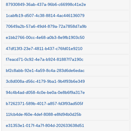
87930849-36ab-437a-96b6-c66998c41e2e
1cabfb19-d507-4c38-8814-4ac446136079
70649a2b-57a6-49d4-879a-72a7858d7a9b
e1bb2766-00cc-4e68-a0b3-8e9fb1903c50
47df13f3-23e7-4811-b437-c76fd01e9210
f7eacd71-0c92-4e7a-b924-81887f7a190c
bf2c8abb-92e1-4a59-8c4a-283d6de6edac
3c8d008a-d56c-4179-9ba1-9b4f93b6e349
94c4b4ad-d058-4c0e-be0a-0e8b6f9a317e
b7262371-589b-4017-a857-fd3f93ad505f
11fcb4de-f60e-4def-8088-e8fd94b0d25b
e31353e1-017f-4a7f-804d-202633638d51