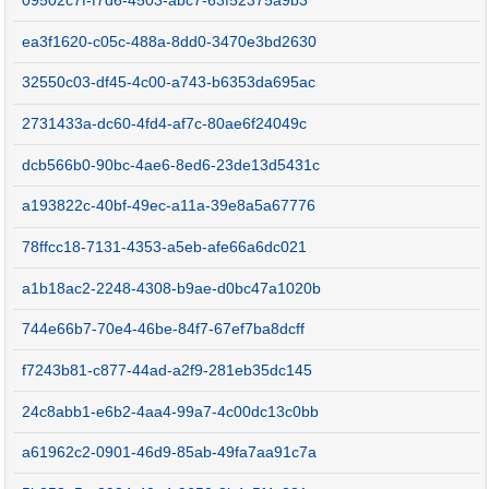
09502c7f-f7d6-4503-abc7-63f52375a9b3
ea3f1620-c05c-488a-8dd0-3470e3bd2630
32550c03-df45-4c00-a743-b6353da695ac
2731433a-dc60-4fd4-af7c-80ae6f24049c
dcb566b0-90bc-4ae6-8ed6-23de13d5431c
a193822c-40bf-49ec-a11a-39e8a5a67776
78ffcc18-7131-4353-a5eb-afe66a6dc021
a1b18ac2-2248-4308-b9ae-d0bc47a1020b
744e66b7-70e4-46be-84f7-67ef7ba8dcff
f7243b81-c877-44ad-a2f9-281eb35dc145
24c8abb1-e6b2-4aa4-99a7-4c00dc13c0bb
a61962c2-0901-46d9-85ab-49fa7aa91c7a