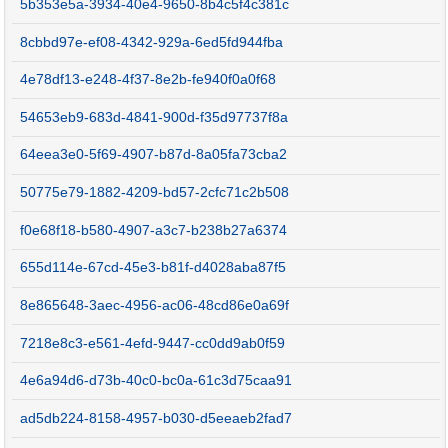
5b353e5a-3934-40e4-9650-8b4c5f4c381c
8cbbd97e-ef08-4342-929a-6ed5fd944fba
4e78df13-e248-4f37-8e2b-fe940f0a0f68
54653eb9-683d-4841-900d-f35d97737f8a
64eea3e0-5f69-4907-b87d-8a05fa73cba2
50775e79-1882-4209-bd57-2cfc71c2b508
f0e68f18-b580-4907-a3c7-b238b27a6374
655d114e-67cd-45e3-b81f-d4028aba87f5
8e865648-3aec-4956-ac06-48cd86e0a69f
7218e8c3-e561-4efd-9447-cc0dd9ab0f59
4e6a94d6-d73b-40c0-bc0a-61c3d75caa91
ad5db224-8158-4957-b030-d5eeaeb2fad7