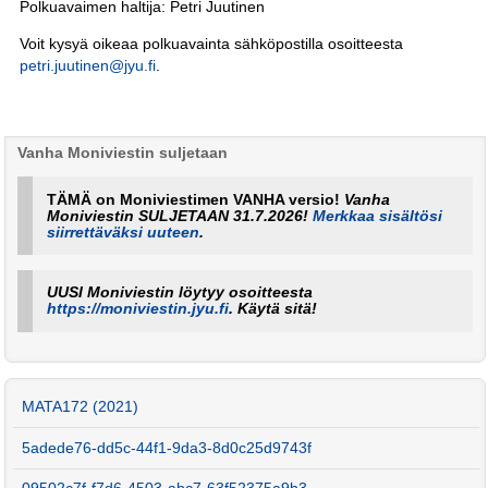
Polkuavaimen haltija: Petri Juutinen
Voit kysyä oikeaa polkuavainta sähköpostilla osoitteesta
petri.juutinen@jyu.fi
.
Vanha Moniviestin suljetaan
TÄMÄ on Moniviestimen VANHA versio!
Vanha
Moniviestin SULJETAAN 31.7.2026!
Merkkaa sisältösi
siirrettäväksi uuteen
.
UUSI Moniviestin löytyy osoitteesta
https://moniviestin.jyu.fi
. Käytä sitä!
MATA172 (2021)
5adede76-dd5c-44f1-9da3-8d0c25d9743f