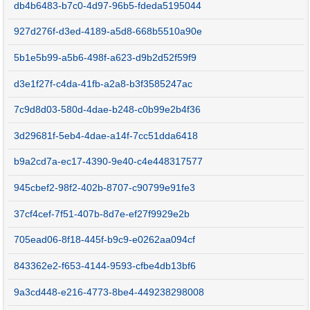
db4b6483-b7c0-4d97-96b5-fdeda5195044
927d276f-d3ed-4189-a5d8-668b5510a90e
5b1e5b99-a5b6-498f-a623-d9b2d52f59f9
d3e1f27f-c4da-41fb-a2a8-b3f3585247ac
7c9d8d03-580d-4dae-b248-c0b99e2b4f36
3d29681f-5eb4-4dae-a14f-7cc51dda6418
b9a2cd7a-ec17-4390-9e40-c4e448317577
945cbef2-98f2-402b-8707-c90799e91fe3
37cf4cef-7f51-407b-8d7e-ef27f9929e2b
705ead06-8f18-445f-b9c9-e0262aa094cf
843362e2-f653-4144-9593-cfbe4db13bf6
9a3cd448-e216-4773-8be4-449238298008