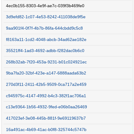
4ec0b155-8303-4e9f-ae7c-039f3b469fe0
3d9efd82-1c07-4e53-8242-411038de9f5e
9aa901f4-0f7f-4b7b-86fa-644cbdd9c5c8
f8163a11-1cd2-4048-abcb-34ad62ae182e
35521ff4-1ad3-4692-adbb-f282dac0b6c0
268b32ab-7f20-453a-9231-b01c024921ec
9ba7fa20-32bf-423e-a147-6888aada63b2
270d3f11-2411-42b5-9509-0ca717a2e459
c945975c-4147-4992-b4c3-382f1ac706a1
c13e9364-1b56-4932-9fed-e06b0aa26469
417023ef-3e08-445b-881f-9e69119637b7
16a491ac-4b69-41ac-b0f8-325744c5747b