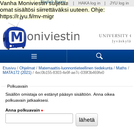
English
Suomi
|
HAKA log in
|
JYU log in
Siirry
sisältöön.
|
Siirry
navigointiin
Navigation
Sections
Search
Etusivu
/
Ohjelmat
/
Matemaattis-luonnontieteellinen tiedekunta
/
Maths
/
MATA172 (2021)
/
4ec0b155-8303-4e9f-ae7c-039f3b469fe0
Polkuavain
Sisällön omistaja on estänyt pääsyn sisältöön. Anna oikea
polkuavain jatkaaksesi.
Anna polkuavain
(Pakollinen)