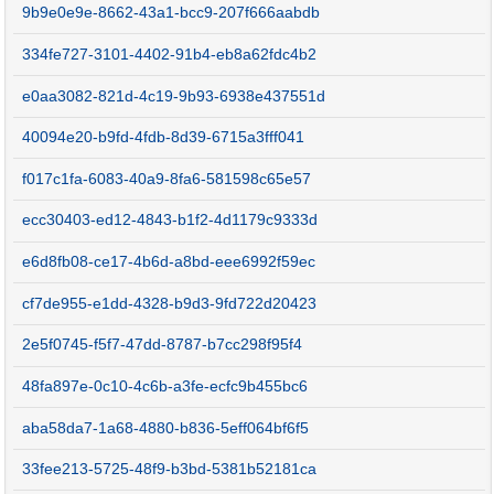
9b9e0e9e-8662-43a1-bcc9-207f666aabdb
334fe727-3101-4402-91b4-eb8a62fdc4b2
e0aa3082-821d-4c19-9b93-6938e437551d
40094e20-b9fd-4fdb-8d39-6715a3fff041
f017c1fa-6083-40a9-8fa6-581598c65e57
ecc30403-ed12-4843-b1f2-4d1179c9333d
e6d8fb08-ce17-4b6d-a8bd-eee6992f59ec
cf7de955-e1dd-4328-b9d3-9fd722d20423
2e5f0745-f5f7-47dd-8787-b7cc298f95f4
48fa897e-0c10-4c6b-a3fe-ecfc9b455bc6
aba58da7-1a68-4880-b836-5eff064bf6f5
33fee213-5725-48f9-b3bd-5381b52181ca