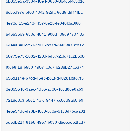
5b353e5a-3934-40e4-9650-8b4c5f4c381c
8cbbd97e-ef08-4342-929a-6ed5fd944fba
4e78df13-e248-4f37-8e2b-fe940f0a0f68
54653eb9-683d-4841-900d-f35d97737f8a
64eea3e0-5f69-4907-b87d-8a05fa73cba2
50775e79-1882-4209-bd57-2cfc71c2b508
f0e68f18-b580-4907-a3c7-b238b27a6374
655d114e-67cd-45e3-b81f-d4028aba87f5
8e865648-3aec-4956-ac06-48cd86e0a69f
7218e8c3-e561-4efd-9447-cc0dd9ab0f59
4e6a94d6-d73b-40c0-bc0a-61c3d75caa91
ad5db224-8158-4957-b030-d5eeaeb2fad7