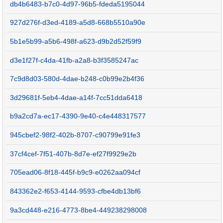
db4b6483-b7c0-4d97-96b5-fdeda5195044
927d276f-d3ed-4189-a5d8-668b5510a90e
5b1e5b99-a5b6-498f-a623-d9b2d52f59f9
d3e1f27f-c4da-41fb-a2a8-b3f3585247ac
7c9d8d03-580d-4dae-b248-c0b99e2b4f36
3d29681f-5eb4-4dae-a14f-7cc51dda6418
b9a2cd7a-ec17-4390-9e40-c4e448317577
945cbef2-98f2-402b-8707-c90799e91fe3
37cf4cef-7f51-407b-8d7e-ef27f9929e2b
705ead06-8f18-445f-b9c9-e0262aa094cf
843362e2-f653-4144-9593-cfbe4db13bf6
9a3cd448-e216-4773-8be4-449238298008