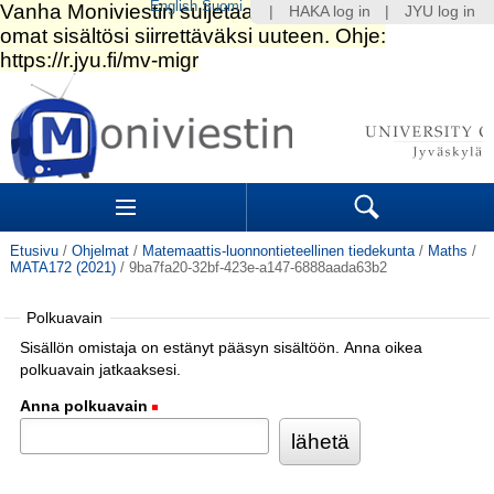
English
Suomi
|
HAKA log in
|
JYU log in
Siirry
sisältöön.
|
Siirry
navigointiin
Navigation
Sections
Search
Etusivu
/
Ohjelmat
/
Matemaattis-luonnontieteellinen tiedekunta
/
Maths
/
MATA172 (2021)
/
9ba7fa20-32bf-423e-a147-6888aada63b2
Polkuavain
Sisällön omistaja on estänyt pääsyn sisältöön. Anna oikea
polkuavain jatkaaksesi.
Anna polkuavain
(Pakollinen)