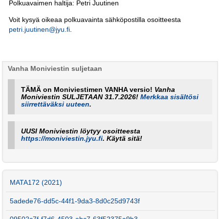
Polkuavaimen haltija: Petri Juutinen
Voit kysyä oikeaa polkuavainta sähköpostilla osoitteesta
petri.juutinen@jyu.fi
.
Vanha Moniviestin suljetaan
TÄMÄ on Moniviestimen VANHA versio!
Vanha
Moniviestin SULJETAAN 31.7.2026!
Merkkaa sisältösi
siirrettäväksi uuteen
.
UUSI Moniviestin löytyy osoitteesta
https://moniviestin.jyu.fi
. Käytä sitä!
MATA172 (2021)
5adede76-dd5c-44f1-9da3-8d0c25d9743f