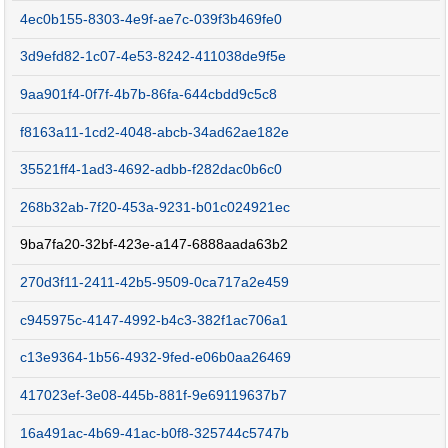
4ec0b155-8303-4e9f-ae7c-039f3b469fe0
3d9efd82-1c07-4e53-8242-411038de9f5e
9aa901f4-0f7f-4b7b-86fa-644cbdd9c5c8
f8163a11-1cd2-4048-abcb-34ad62ae182e
35521ff4-1ad3-4692-adbb-f282dac0b6c0
268b32ab-7f20-453a-9231-b01c024921ec
9ba7fa20-32bf-423e-a147-6888aada63b2
270d3f11-2411-42b5-9509-0ca717a2e459
c945975c-4147-4992-b4c3-382f1ac706a1
c13e9364-1b56-4932-9fed-e06b0aa26469
417023ef-3e08-445b-881f-9e69119637b7
16a491ac-4b69-41ac-b0f8-325744c5747b