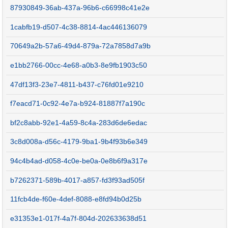
87930849-36ab-437a-96b6-c66998c41e2e
1cabfb19-d507-4c38-8814-4ac446136079
70649a2b-57a6-49d4-879a-72a7858d7a9b
e1bb2766-00cc-4e68-a0b3-8e9fb1903c50
47df13f3-23e7-4811-b437-c76fd01e9210
f7eacd71-0c92-4e7a-b924-81887f7a190c
bf2c8abb-92e1-4a59-8c4a-283d6de6edac
3c8d008a-d56c-4179-9ba1-9b4f93b6e349
94c4b4ad-d058-4c0e-be0a-0e8b6f9a317e
b7262371-589b-4017-a857-fd3f93ad505f
11fcb4de-f60e-4def-8088-e8fd94b0d25b
e31353e1-017f-4a7f-804d-202633638d51