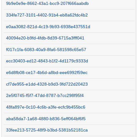
9b9e0e9e-8662-43a1-bcc9-207f666aabdb
334fe727-3101-4402-91b4-eb8a62fdc4b2
e0aa3082-821d-4c19-9b93-6938e437551d
40094e20-b9fd-4fdb-8d39-6715a3fff041
f017c1fa-6083-40a9-8fa6-581598c65e57
ecc30403-ed12-4843-b1f2-4d1179c9333d
e6d8fb08-ce17-4b6d-a8bd-eee6992f59ec
cf7de955-e1dd-4328-b9d3-9fd722d20423
2e5f0745-f5f7-47dd-8787-b7cc298f95f4
48fa897e-0c10-4c6b-a3fe-ecfc9b455bc6
aba58da7-1a68-4880-b836-5eff064bf6f5
33fee213-5725-48f9-b3bd-5381b52181ca