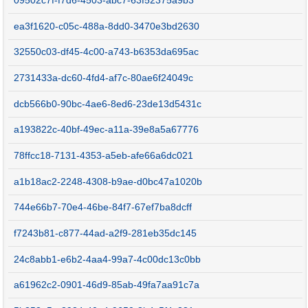
09502c7f-f7d6-4503-abc7-63f52375a9b3
ea3f1620-c05c-488a-8dd0-3470e3bd2630
32550c03-df45-4c00-a743-b6353da695ac
2731433a-dc60-4fd4-af7c-80ae6f24049c
dcb566b0-90bc-4ae6-8ed6-23de13d5431c
a193822c-40bf-49ec-a11a-39e8a5a67776
78ffcc18-7131-4353-a5eb-afe66a6dc021
a1b18ac2-2248-4308-b9ae-d0bc47a1020b
744e66b7-70e4-46be-84f7-67ef7ba8dcff
f7243b81-c877-44ad-a2f9-281eb35dc145
24c8abb1-e6b2-4aa4-99a7-4c00dc13c0bb
a61962c2-0901-46d9-85ab-49fa7aa91c7a