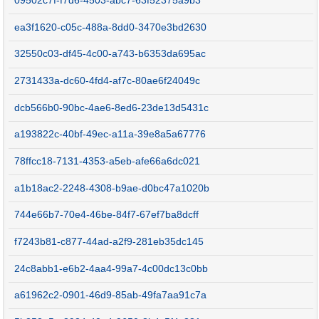
09502c7f-f7d6-4503-abc7-63f52375a9b3
ea3f1620-c05c-488a-8dd0-3470e3bd2630
32550c03-df45-4c00-a743-b6353da695ac
2731433a-dc60-4fd4-af7c-80ae6f24049c
dcb566b0-90bc-4ae6-8ed6-23de13d5431c
a193822c-40bf-49ec-a11a-39e8a5a67776
78ffcc18-7131-4353-a5eb-afe66a6dc021
a1b18ac2-2248-4308-b9ae-d0bc47a1020b
744e66b7-70e4-46be-84f7-67ef7ba8dcff
f7243b81-c877-44ad-a2f9-281eb35dc145
24c8abb1-e6b2-4aa4-99a7-4c00dc13c0bb
a61962c2-0901-46d9-85ab-49fa7aa91c7a