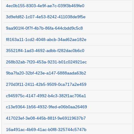
4ec0b155-8303-4e9f-ae7c-039f3b469fe0
3d9efd82-1c07-4e53-8242-411038de9f5e
9aa901f4-0f7f-4b7b-86fa-644cbdd9c5c8
f8163a11-1cd2-4048-abcb-34ad62ae182e
35521ff4-1ad3-4692-adbb-f282dac0b6c0
268b32ab-7f20-453a-9231-b01c024921ec
9ba7fa20-32bf-423e-a147-6888aada63b2
270d3f11-2411-42b5-9509-0ca717a2e459
c945975c-4147-4992-b4c3-382f1ac706a1
c13e9364-1b56-4932-9fed-e06b0aa26469
417023ef-3e08-445b-881f-9e69119637b7
16a491ac-4b69-41ac-b0f8-325744c5747b