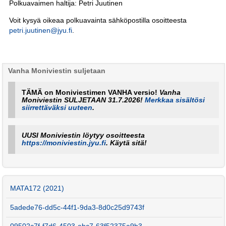
Polkuavaimen haltija: Petri Juutinen
Voit kysyä oikeaa polkuavainta sähköpostilla osoitteesta
petri.juutinen@jyu.fi
.
Vanha Moniviestin suljetaan
TÄMÄ on Moniviestimen VANHA versio!
Vanha
Moniviestin SULJETAAN 31.7.2026!
Merkkaa sisältösi
siirrettäväksi uuteen
.
UUSI Moniviestin löytyy osoitteesta
https://moniviestin.jyu.fi
. Käytä sitä!
MATA172 (2021)
5adede76-dd5c-44f1-9da3-8d0c25d9743f