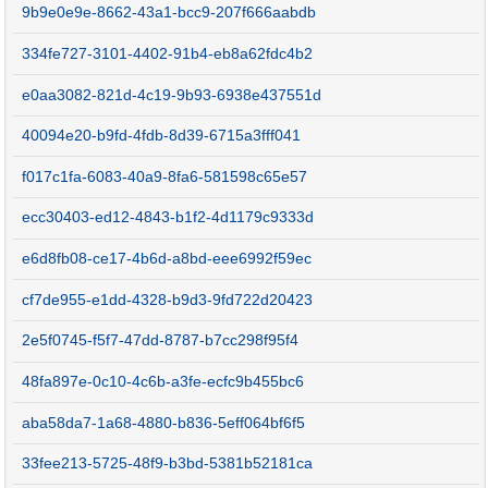
9b9e0e9e-8662-43a1-bcc9-207f666aabdb
334fe727-3101-4402-91b4-eb8a62fdc4b2
e0aa3082-821d-4c19-9b93-6938e437551d
40094e20-b9fd-4fdb-8d39-6715a3fff041
f017c1fa-6083-40a9-8fa6-581598c65e57
ecc30403-ed12-4843-b1f2-4d1179c9333d
e6d8fb08-ce17-4b6d-a8bd-eee6992f59ec
cf7de955-e1dd-4328-b9d3-9fd722d20423
2e5f0745-f5f7-47dd-8787-b7cc298f95f4
48fa897e-0c10-4c6b-a3fe-ecfc9b455bc6
aba58da7-1a68-4880-b836-5eff064bf6f5
33fee213-5725-48f9-b3bd-5381b52181ca