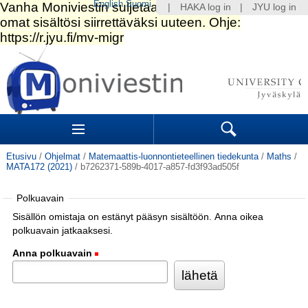
English
Suomi
|
HAKA log in
|
JYU log in
Siirry
sisältöön.
|
Siirry
navigointiin
Navigation
Sections
Search
Etusivu
/
Ohjelmat
/
Matemaattis-luonnontieteellinen tiedekunta
/
Maths
/
MATA172 (2021)
/
b7262371-589b-4017-a857-fd3f93ad505f
Polkuavain
Sisällön omistaja on estänyt pääsyn sisältöön. Anna oikea
polkuavain jatkaaksesi.
Anna polkuavain
(Pakollinen)