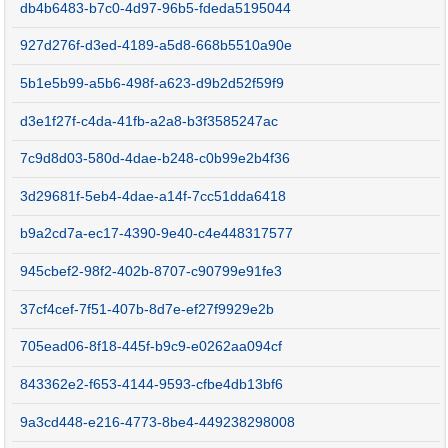
db4b6483-b7c0-4d97-96b5-fdeda5195044
927d276f-d3ed-4189-a5d8-668b5510a90e
5b1e5b99-a5b6-498f-a623-d9b2d52f59f9
d3e1f27f-c4da-41fb-a2a8-b3f3585247ac
7c9d8d03-580d-4dae-b248-c0b99e2b4f36
3d29681f-5eb4-4dae-a14f-7cc51dda6418
b9a2cd7a-ec17-4390-9e40-c4e448317577
945cbef2-98f2-402b-8707-c90799e91fe3
37cf4cef-7f51-407b-8d7e-ef27f9929e2b
705ead06-8f18-445f-b9c9-e0262aa094cf
843362e2-f653-4144-9593-cfbe4db13bf6
9a3cd448-e216-4773-8be4-449238298008