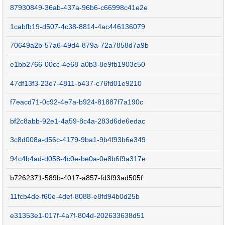
87930849-36ab-437a-96b6-c66998c41e2e
1cabfb19-d507-4c38-8814-4ac446136079
70649a2b-57a6-49d4-879a-72a7858d7a9b
e1bb2766-00cc-4e68-a0b3-8e9fb1903c50
47df13f3-23e7-4811-b437-c76fd01e9210
f7eacd71-0c92-4e7a-b924-81887f7a190c
bf2c8abb-92e1-4a59-8c4a-283d6de6edac
3c8d008a-d56c-4179-9ba1-9b4f93b6e349
94c4b4ad-d058-4c0e-be0a-0e8b6f9a317e
b7262371-589b-4017-a857-fd3f93ad505f
11fcb4de-f60e-4def-8088-e8fd94b0d25b
e31353e1-017f-4a7f-804d-202633638d51