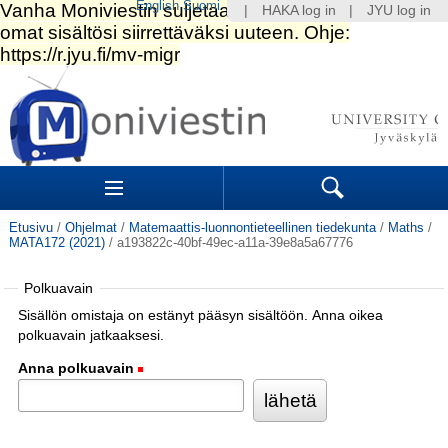
English
Suomi
|
HAKA log in
|
JYU log in
Siirry
sisältöön.
|
Siirry
navigointiin
Navigation
Sections
Search
Etusivu
/
Ohjelmat
/
Matemaattis-luonnontieteellinen tiedekunta
/
Maths
/
MATA172 (2021)
/
a193822c-40bf-49ec-a11a-39e8a5a67776
Polkuavain
Sisällön omistaja on estänyt pääsyn sisältöön. Anna oikea
polkuavain jatkaaksesi.
Anna polkuavain
(Pakollinen)