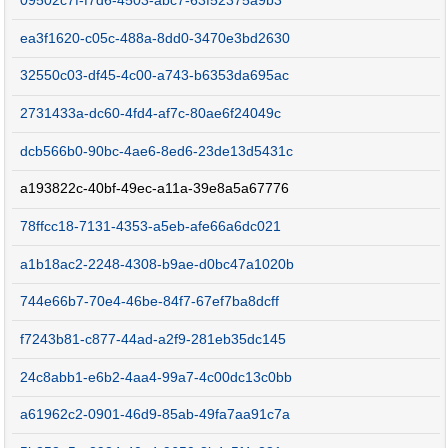
09502c7f-f7d6-4503-abc7-63f52375a9b3
ea3f1620-c05c-488a-8dd0-3470e3bd2630
32550c03-df45-4c00-a743-b6353da695ac
2731433a-dc60-4fd4-af7c-80ae6f24049c
dcb566b0-90bc-4ae6-8ed6-23de13d5431c
a193822c-40bf-49ec-a11a-39e8a5a67776
78ffcc18-7131-4353-a5eb-afe66a6dc021
a1b18ac2-2248-4308-b9ae-d0bc47a1020b
744e66b7-70e4-46be-84f7-67ef7ba8dcff
f7243b81-c877-44ad-a2f9-281eb35dc145
24c8abb1-e6b2-4aa4-99a7-4c00dc13c0bb
a61962c2-0901-46d9-85ab-49fa7aa91c7a