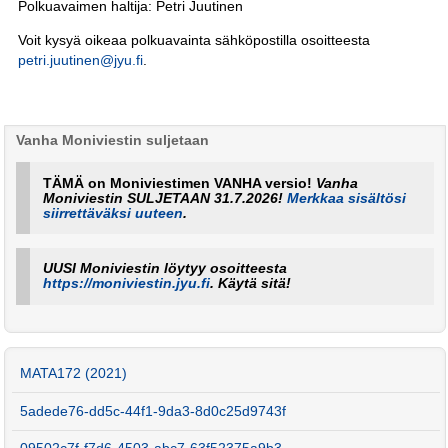
Polkuavaimen haltija: Petri Juutinen
Voit kysyä oikeaa polkuavainta sähköpostilla osoitteesta
petri.juutinen@jyu.fi
.
Vanha Moniviestin suljetaan
TÄMÄ on Moniviestimen VANHA versio!
Vanha
Moniviestin SULJETAAN 31.7.2026!
Merkkaa sisältösi
siirrettäväksi uuteen
.
UUSI Moniviestin löytyy osoitteesta
https://moniviestin.jyu.fi
. Käytä sitä!
MATA172 (2021)
5adede76-dd5c-44f1-9da3-8d0c25d9743f