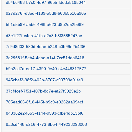
db4b6483-b7c0-4d97-96b5-fdeda5195044
927d276f-d3ed-4189-a5d8-668b5510a90e
5b1e5b99-a5b6-498f-a623-d9b2d52f59f9
d3e1f27f-c4da-41fb-a2a8-b3f3585247ac
7c9d8d03-580d-4dae-b248-c0b99e2b4f36
3d29681f-5eb4-4dae-a14f-7cc51dda6418
b9a2cd7a-ec17-4390-9e40-c4e448317577
945cbef2-98f2-402b-8707-c90799e91fe3
37cf4cef-7f51-407b-8d7e-ef27f9929e2b
705ead06-8f18-445f-b9c9-e0262aa094cf
843362e2-f653-4144-9593-cfbe4db13bf6
9a3cd448-e216-4773-8be4-449238298008