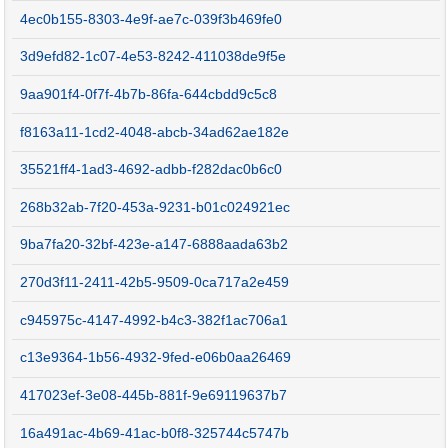
4ec0b155-8303-4e9f-ae7c-039f3b469fe0
3d9efd82-1c07-4e53-8242-411038de9f5e
9aa901f4-0f7f-4b7b-86fa-644cbdd9c5c8
f8163a11-1cd2-4048-abcb-34ad62ae182e
35521ff4-1ad3-4692-adbb-f282dac0b6c0
268b32ab-7f20-453a-9231-b01c024921ec
9ba7fa20-32bf-423e-a147-6888aada63b2
270d3f11-2411-42b5-9509-0ca717a2e459
c945975c-4147-4992-b4c3-382f1ac706a1
c13e9364-1b56-4932-9fed-e06b0aa26469
417023ef-3e08-445b-881f-9e69119637b7
16a491ac-4b69-41ac-b0f8-325744c5747b