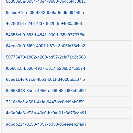
5b353e5a-3934-40e4-9650-8b4c5f4c381c
8cbbd97e-ef08-4342-929a-6ed5fd944fba
4e78df13-e248-4f37-8e2b-fe940f0a0f68
54653eb9-683d-4841-900d-f35d97737f8a
64eea3e0-5f69-4907-b87d-8a05fa73cba2
50775e79-1882-4209-bd57-2cfc71c2b508
f0e68f18-b580-4907-a3c7-b238b27a6374
655d114e-67cd-45e3-b81f-d4028aba87f5
8e865648-3aec-4956-ac06-48cd86e0a69f
7218e8c3-e561-4efd-9447-cc0dd9ab0f59
4e6a94d6-d73b-40c0-bc0a-61c3d75caa91
ad5db224-8158-4957-b030-d5eeaeb2fad7