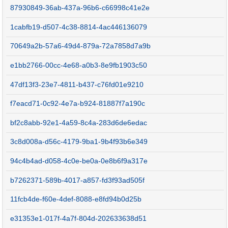
87930849-36ab-437a-96b6-c66998c41e2e
1cabfb19-d507-4c38-8814-4ac446136079
70649a2b-57a6-49d4-879a-72a7858d7a9b
e1bb2766-00cc-4e68-a0b3-8e9fb1903c50
47df13f3-23e7-4811-b437-c76fd01e9210
f7eacd71-0c92-4e7a-b924-81887f7a190c
bf2c8abb-92e1-4a59-8c4a-283d6de6edac
3c8d008a-d56c-4179-9ba1-9b4f93b6e349
94c4b4ad-d058-4c0e-be0a-0e8b6f9a317e
b7262371-589b-4017-a857-fd3f93ad505f
11fcb4de-f60e-4def-8088-e8fd94b0d25b
e31353e1-017f-4a7f-804d-202633638d51