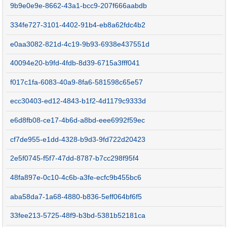
9b9e0e9e-8662-43a1-bcc9-207f666aabdb
334fe727-3101-4402-91b4-eb8a62fdc4b2
e0aa3082-821d-4c19-9b93-6938e437551d
40094e20-b9fd-4fdb-8d39-6715a3fff041
f017c1fa-6083-40a9-8fa6-581598c65e57
ecc30403-ed12-4843-b1f2-4d1179c9333d
e6d8fb08-ce17-4b6d-a8bd-eee6992f59ec
cf7de955-e1dd-4328-b9d3-9fd722d20423
2e5f0745-f5f7-47dd-8787-b7cc298f95f4
48fa897e-0c10-4c6b-a3fe-ecfc9b455bc6
aba58da7-1a68-4880-b836-5eff064bf6f5
33fee213-5725-48f9-b3bd-5381b52181ca