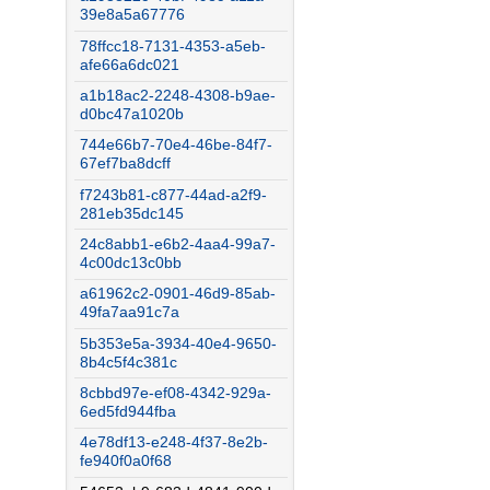
39e8a5a67776
78ffcc18-7131-4353-a5eb-
afe66a6dc021
a1b18ac2-2248-4308-b9ae-
d0bc47a1020b
744e66b7-70e4-46be-84f7-
67ef7ba8dcff
f7243b81-c877-44ad-a2f9-
281eb35dc145
24c8abb1-e6b2-4aa4-99a7-
4c00dc13c0bb
a61962c2-0901-46d9-85ab-
49fa7aa91c7a
5b353e5a-3934-40e4-9650-
8b4c5f4c381c
8cbbd97e-ef08-4342-929a-
6ed5fd944fba
4e78df13-e248-4f37-8e2b-
fe940f0a0f68