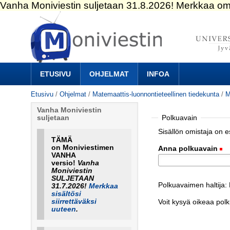
Siirry
sisältöön.
|
Siirry
navigointiin
Navigation
ETUSIVU
OHJELMAT
INFOA
Etusivu
/
Ohjelmat
/
Matemaattis-luonnontieteellinen tiedekunta
/
M
Vanha Moniviestin
Polkuavain
suljetaan
Sisällön omistaja on 
TÄMÄ
on Moniviestimen
Anna polkuavain
(
VANHA
versio!
Vanha
Moniviestin
SULJETAAN
Polkuavaimen haltija: 
31.7.2026!
Merkkaa
sisältösi
siirrettäväksi
Voit kysyä oikeaa pol
uuteen
.