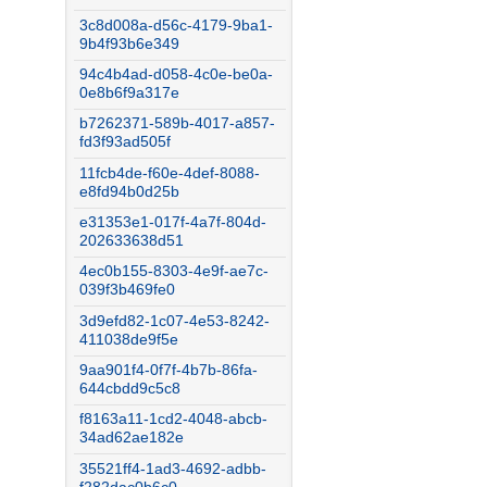
3c8d008a-d56c-4179-9ba1-
9b4f93b6e349
94c4b4ad-d058-4c0e-be0a-
0e8b6f9a317e
b7262371-589b-4017-a857-
fd3f93ad505f
11fcb4de-f60e-4def-8088-
e8fd94b0d25b
e31353e1-017f-4a7f-804d-
202633638d51
4ec0b155-8303-4e9f-ae7c-
039f3b469fe0
3d9efd82-1c07-4e53-8242-
411038de9f5e
9aa901f4-0f7f-4b7b-86fa-
644cbdd9c5c8
f8163a11-1cd2-4048-abcb-
34ad62ae182e
35521ff4-1ad3-4692-adbb-