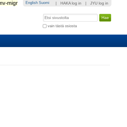
English
Suomi
|
HAKA log in
|
JYU log in
Hae
Laajennettu
vain tästä osiosta
haku...