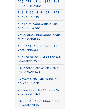
927d276f-d3ed-4189-a5d8-
668b5510a90e
5b1e5b99-a5b6-498f-a623-
d9b2d52f59f9
d3e1f27f-c4da-41fb-a2a8-
b3f3585247ac
7c9d8d03-580d-4dae-b248-
c0b99e2b4f36
3d29681f-5eb4-4dae-a14f-
7cc51dda6418
b9a2cd7a-ec17-4390-9e40-
c4e448317577
945cbef2-98f2-402b-8707-
c90799e91fe3
37cf4cef-7f51-407b-8d7e-
ef27f9929e2b
705ead06-8f18-445f-b9c9-
e0262aa094cf
843362e2-f653-4144-9593-
cfbe4db13bf6