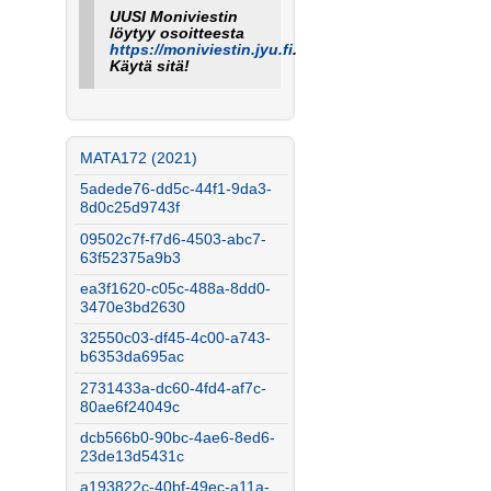
UUSI Moniviestin
löytyy osoitteesta
https://moniviestin.jyu.fi
.
Käytä sitä!
MATA172 (2021)
5adede76-dd5c-44f1-9da3-
8d0c25d9743f
09502c7f-f7d6-4503-abc7-
63f52375a9b3
ea3f1620-c05c-488a-8dd0-
3470e3bd2630
32550c03-df45-4c00-a743-
b6353da695ac
2731433a-dc60-4fd4-af7c-
80ae6f24049c
dcb566b0-90bc-4ae6-8ed6-
23de13d5431c
a193822c-40bf-49ec-a11a-