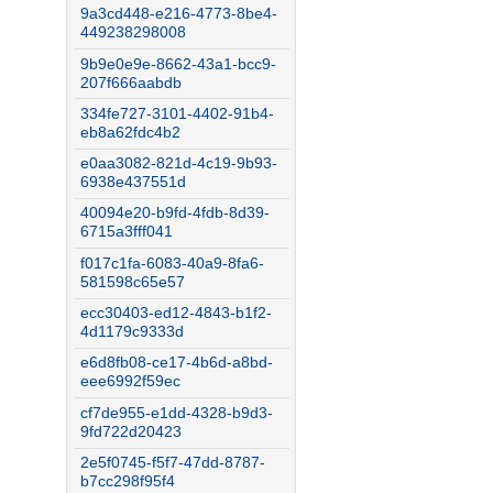
9a3cd448-e216-4773-8be4-
449238298008
9b9e0e9e-8662-43a1-bcc9-
207f666aabdb
334fe727-3101-4402-91b4-
eb8a62fdc4b2
e0aa3082-821d-4c19-9b93-
6938e437551d
40094e20-b9fd-4fdb-8d39-
6715a3fff041
f017c1fa-6083-40a9-8fa6-
581598c65e57
ecc30403-ed12-4843-b1f2-
4d1179c9333d
e6d8fb08-ce17-4b6d-a8bd-
eee6992f59ec
cf7de955-e1dd-4328-b9d3-
9fd722d20423
2e5f0745-f5f7-47dd-8787-
b7cc298f95f4