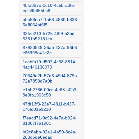
48fa897e-0c10-4c6b-a3fe-
ecfc9b455bc6
aba58da7-1a68-4880-b836-
5eff064bf6f5
33fee213-5725-48f9-b3bd-
5381b52181ca
87930849-36ab-437a-96b6-
c66998c41e2e
1cabfb19-d507-4c38-8814-
4ac446136079
70649a2b-57a6-49d4-879a-
72a7858d7a9b
e1bb2766-00cc-4e68-a0b3-
8e9fb1903c50
47df13f3-23e7-4811-b437-
c76fd01e9210
f7eacd71-0c92-4e7a-b924-
81887f7a190c
bf2c8abb-92e1-4a59-8c4a-
283d6de6edac