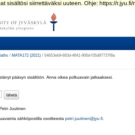
aths
/
MATA172 (2021)
/
54653eb9-683d-4841-900d-f35d97737f8a
estänyt pääsyn sisältöön. Anna oikea polkuavain jatkaaksesi.
Pakollinen)
Petri Juutinen
kuavainta sähköpostilla osoitteesta
petri.juutinen@jyu.fi
.