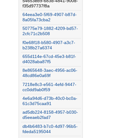
54653eb9-683d-4841-900d-
f35d97737f8a
64eea3e0-5f69-4907-b87d-
8a05fa73cba2
50775e79-1882-4209-bd57-
2cfc71c2b508
f0e68f18-b580-4907-a3c7-
b238b27a6374
655d114e-67cd-45e3-b81f-
d4028aba87f5
8e865648-3aec-4956-ac06-
48cd86e0a69f
7218e8c3-e561-4efd-9447-
cc0dd9ab0f59
4e6a94d6-d73b-40c0-bc0a-
61c3d75caa91
ad5db224-8158-4957-b030-
d5eeaeb2fad7
db4b6483-b7c0-4d97-96b5-
fdeda5195044