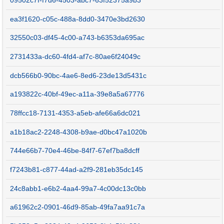
09502c7f-f7d6-4503-abc7-63f52375a9b3
ea3f1620-c05c-488a-8dd0-3470e3bd2630
32550c03-df45-4c00-a743-b6353da695ac
2731433a-dc60-4fd4-af7c-80ae6f24049c
dcb566b0-90bc-4ae6-8ed6-23de13d5431c
a193822c-40bf-49ec-a11a-39e8a5a67776
78ffcc18-7131-4353-a5eb-afe66a6dc021
a1b18ac2-2248-4308-b9ae-d0bc47a1020b
744e66b7-70e4-46be-84f7-67ef7ba8dcff
f7243b81-c877-44ad-a2f9-281eb35dc145
24c8abb1-e6b2-4aa4-99a7-4c00dc13c0bb
a61962c2-0901-46d9-85ab-49fa7aa91c7a