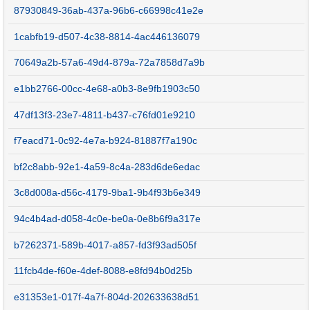
87930849-36ab-437a-96b6-c66998c41e2e
1cabfb19-d507-4c38-8814-4ac446136079
70649a2b-57a6-49d4-879a-72a7858d7a9b
e1bb2766-00cc-4e68-a0b3-8e9fb1903c50
47df13f3-23e7-4811-b437-c76fd01e9210
f7eacd71-0c92-4e7a-b924-81887f7a190c
bf2c8abb-92e1-4a59-8c4a-283d6de6edac
3c8d008a-d56c-4179-9ba1-9b4f93b6e349
94c4b4ad-d058-4c0e-be0a-0e8b6f9a317e
b7262371-589b-4017-a857-fd3f93ad505f
11fcb4de-f60e-4def-8088-e8fd94b0d25b
e31353e1-017f-4a7f-804d-202633638d51