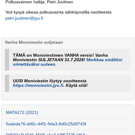
Polkuavaimen haltija: Petri Juutinen
Voit kysyä oikeaa polkuavainta sähköpostilla osoitteesta
petri.juutinen@jyu.fi
.
Vanha Moniviestin suljetaan
TÄMÄ on Moniviestimen VANHA versio!
Vanha
Moniviestin SULJETAAN 31.7.2026!
Merkkaa sisältösi
siirrettäväksi uuteen
.
UUSI Moniviestin löytyy osoitteesta
https://moniviestin.jyu.fi
. Käytä sitä!
MATA172 (2021)
5adede76-dd5c-44f1-9da3-8d0c25d9743f