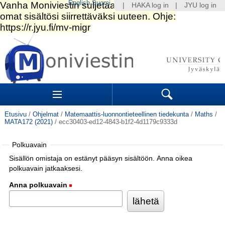
English
Suomi
|
HAKA log in
|
JYU log in
Siirry
sisältöön.
|
Siirry
navigointiin
Navigation
Sections
Search
Etusivu
/
Ohjelmat
/
Matemaattis-luonnontieteellinen tiedekunta
/
Maths
/
MATA172 (2021)
/
ecc30403-ed12-4843-b1f2-4d1179c9333d
Polkuavain
Sisällön omistaja on estänyt pääsyn sisältöön. Anna oikea
polkuavain jatkaaksesi.
Anna polkuavain
(Pakollinen)