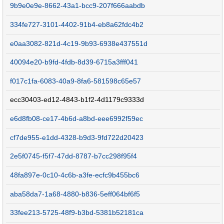
9b9e0e9e-8662-43a1-bcc9-207f666aabdb
334fe727-3101-4402-91b4-eb8a62fdc4b2
e0aa3082-821d-4c19-9b93-6938e437551d
40094e20-b9fd-4fdb-8d39-6715a3fff041
f017c1fa-6083-40a9-8fa6-581598c65e57
ecc30403-ed12-4843-b1f2-4d1179c9333d
e6d8fb08-ce17-4b6d-a8bd-eee6992f59ec
cf7de955-e1dd-4328-b9d3-9fd722d20423
2e5f0745-f5f7-47dd-8787-b7cc298f95f4
48fa897e-0c10-4c6b-a3fe-ecfc9b455bc6
aba58da7-1a68-4880-b836-5eff064bf6f5
33fee213-5725-48f9-b3bd-5381b52181ca