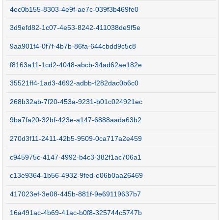
4ec0b155-8303-4e9f-ae7c-039f3b469fe0
3d9efd82-1c07-4e53-8242-411038de9f5e
9aa901f4-0f7f-4b7b-86fa-644cbdd9c5c8
f8163a11-1cd2-4048-abcb-34ad62ae182e
35521ff4-1ad3-4692-adbb-f282dac0b6c0
268b32ab-7f20-453a-9231-b01c024921ec
9ba7fa20-32bf-423e-a147-6888aada63b2
270d3f11-2411-42b5-9509-0ca717a2e459
c945975c-4147-4992-b4c3-382f1ac706a1
c13e9364-1b56-4932-9fed-e06b0aa26469
417023ef-3e08-445b-881f-9e69119637b7
16a491ac-4b69-41ac-b0f8-325744c5747b