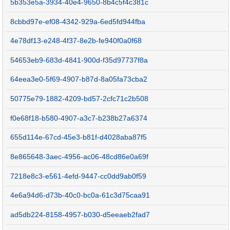
5b353e5a-3934-40e4-9650-8b4c5f4c381c
8cbbd97e-ef08-4342-929a-6ed5fd944fba
4e78df13-e248-4f37-8e2b-fe940f0a0f68
54653eb9-683d-4841-900d-f35d97737f8a
64eea3e0-5f69-4907-b87d-8a05fa73cba2
50775e79-1882-4209-bd57-2cfc71c2b508
f0e68f18-b580-4907-a3c7-b238b27a6374
655d114e-67cd-45e3-b81f-d4028aba87f5
8e865648-3aec-4956-ac06-48cd86e0a69f
7218e8c3-e561-4efd-9447-cc0dd9ab0f59
4e6a94d6-d73b-40c0-bc0a-61c3d75caa91
ad5db224-8158-4957-b030-d5eeaeb2fad7