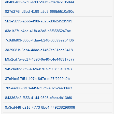
db4b6483-b7c0-4d97-96b5-fdeda5195044
927d276f-d3ed-4189-a5d8-668b5510a90e
5b1e5b99-a5b6-498f-a623-d9b2d52f59f9
d3e1f27f-c4da-41fb-a2a8-b3f3585247ac
7c9d8d03-580d-4dae-b248-c0b99e2b4f36
3d29681f-5eb4-4dae-a14f-7cc51dda6418
b9a2cd7a-ec17-4390-9e40-c4e448317577
945cbef2-98f2-402b-8707-c90799e91fe3
37cf4cef-7f51-407b-8d7e-ef27f9929e2b
705ead06-8f18-445f-b9c9-e0262aa094cf
843362e2-f653-4144-9593-cfbe4db13bf6
9a3cd448-e216-4773-8be4-449238298008