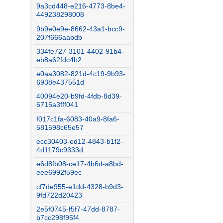
9a3cd448-e216-4773-8be4-
449238298008
9b9e0e9e-8662-43a1-bcc9-
207f666aabdb
334fe727-3101-4402-91b4-
eb8a62fdc4b2
e0aa3082-821d-4c19-9b93-
6938e437551d
40094e20-b9fd-4fdb-8d39-
6715a3fff041
f017c1fa-6083-40a9-8fa6-
581598c65e57
ecc30403-ed12-4843-b1f2-
4d1179c9333d
e6d8fb08-ce17-4b6d-a8bd-
eee6992f59ec
cf7de955-e1dd-4328-b9d3-
9fd722d20423
2e5f0745-f5f7-47dd-8787-
b7cc298f95f4