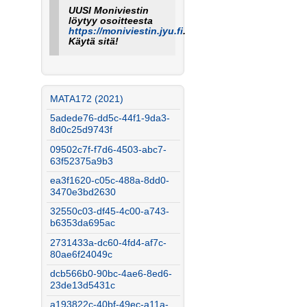
UUSI Moniviestin
löytyy osoitteesta
https://moniviestin.jyu.fi
.
Käytä sitä!
MATA172 (2021)
5adede76-dd5c-44f1-9da3-
8d0c25d9743f
09502c7f-f7d6-4503-abc7-
63f52375a9b3
ea3f1620-c05c-488a-8dd0-
3470e3bd2630
32550c03-df45-4c00-a743-
b6353da695ac
2731433a-dc60-4fd4-af7c-
80ae6f24049c
dcb566b0-90bc-4ae6-8ed6-
23de13d5431c
a193822c-40bf-49ec-a11a-