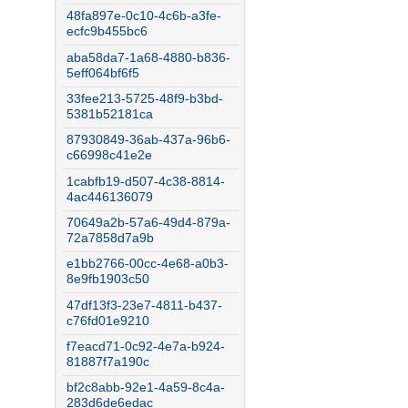
48fa897e-0c10-4c6b-a3fe-
ecfc9b455bc6
aba58da7-1a68-4880-b836-
5eff064bf6f5
33fee213-5725-48f9-b3bd-
5381b52181ca
87930849-36ab-437a-96b6-
c66998c41e2e
1cabfb19-d507-4c38-8814-
4ac446136079
70649a2b-57a6-49d4-879a-
72a7858d7a9b
e1bb2766-00cc-4e68-a0b3-
8e9fb1903c50
47df13f3-23e7-4811-b437-
c76fd01e9210
f7eacd71-0c92-4e7a-b924-
81887f7a190c
bf2c8abb-92e1-4a59-8c4a-
283d6de6edac