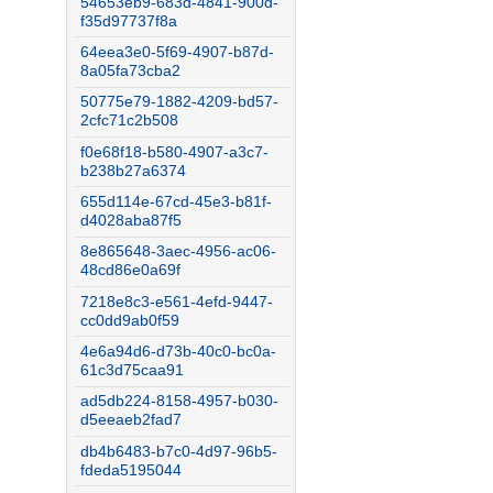
54653eb9-683d-4841-900d-
f35d97737f8a
64eea3e0-5f69-4907-b87d-
8a05fa73cba2
50775e79-1882-4209-bd57-
2cfc71c2b508
f0e68f18-b580-4907-a3c7-
b238b27a6374
655d114e-67cd-45e3-b81f-
d4028aba87f5
8e865648-3aec-4956-ac06-
48cd86e0a69f
7218e8c3-e561-4efd-9447-
cc0dd9ab0f59
4e6a94d6-d73b-40c0-bc0a-
61c3d75caa91
ad5db224-8158-4957-b030-
d5eeaeb2fad7
db4b6483-b7c0-4d97-96b5-
fdeda5195044