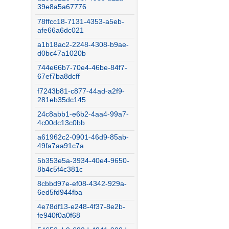
39e8a5a67776
78ffcc18-7131-4353-a5eb-
afe66a6dc021
a1b18ac2-2248-4308-b9ae-
d0bc47a1020b
744e66b7-70e4-46be-84f7-
67ef7ba8dcff
f7243b81-c877-44ad-a2f9-
281eb35dc145
24c8abb1-e6b2-4aa4-99a7-
4c00dc13c0bb
a61962c2-0901-46d9-85ab-
49fa7aa91c7a
5b353e5a-3934-40e4-9650-
8b4c5f4c381c
8cbbd97e-ef08-4342-929a-
6ed5fd944fba
4e78df13-e248-4f37-8e2b-
fe940f0a0f68