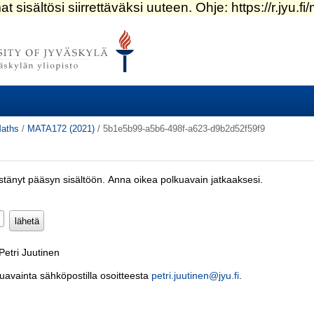
aths
/
MATA172 (2021)
/
5b1e5b99-a5b6-498f-a623-d9b2d52f59f9
estänyt pääsyn sisältöön. Anna oikea polkuavain jatkaaksesi.
Pakollinen)
Petri Juutinen
kuavainta sähköpostilla osoitteesta
petri.juutinen@jyu.fi
.