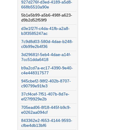
927d276f-d3ed-4189-a5d8-
668b5510a90e
5b1e5b99-a5b6-498f-a623-
d9b2d52f59f9
d3e1f27f-c4da-41fb-a2a8-
b3f3585247ac
7c9d8d03-580d-4dae-b248-
c0b99e2b4f36
3d29681f-5eb4-4dae-a14f-
7cc51dda6418
b9a2cd7a-ec17-4390-9e40-
c4e448317577
945cbef2-98f2-402b-8707-
c90799e91fe3
37cf4cef-7f51-407b-8d7e-
ef27f9929e2b
705ead06-8f18-445f-b9c9-
e0262aa094cf
843362e2-f653-4144-9593-
cfbe4db13bf6