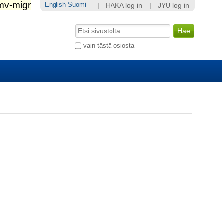
English
Suomi
|
HAKA log in
|
JYU log in
Hae
Laajennettu
vain tästä osiosta
haku...