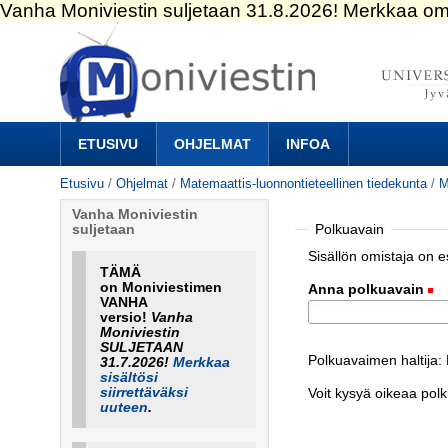
Siirry
sisältöön.
|
Siirry
navigointiin
Navigation
ETUSIVU
OHJELMAT
INFOA
Etusivu
/
Ohjelmat
/
Matemaattis-luonnontieteellinen tiedekunta
/
M
Vanha Moniviestin
Polkuavain
suljetaan
Sisällön omistaja on 
TÄMÄ
on Moniviestimen
Anna polkuavain
(
VANHA
versio!
Vanha
Moniviestin
SULJETAAN
Polkuavaimen haltija: 
31.7.2026!
Merkkaa
sisältösi
siirrettäväksi
Voit kysyä oikeaa pol
uuteen
.