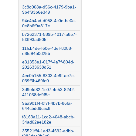
3c8d008a-d56c-4179-9ba1-
9b4f93b6e349
94c4b4ad-d058-4c0e-be0a-
0e8b6f9a317e
b7262371-589b-4017-a857-
fd3f93ad505f
11fcb4de-f60e-4def-8088-
e8fd94b0d25b
e31353e1-017f-4a7f-804d-
202633638d51
4ec0b155-8303-4e9f-ae7c-
039f3b469fe0
3d9efd82-1c07-4e53-8242-
411038de9f5e
9aa901f4-0f7f-4b7b-86fa-
644cbdd9c5c8
f8163a11-1cd2-4048-abcb-
34ad62ae182e
35521ff4-1ad3-4692-adbb-