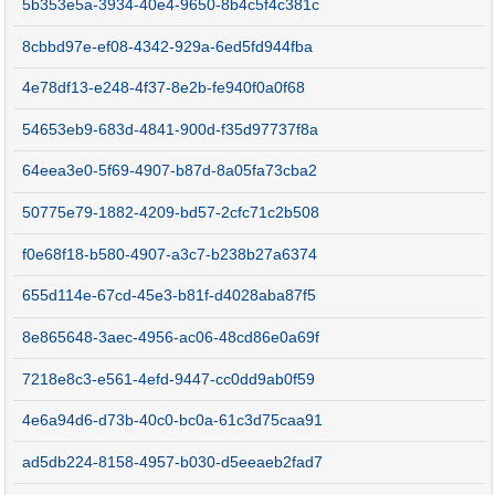
5b353e5a-3934-40e4-9650-8b4c5f4c381c
8cbbd97e-ef08-4342-929a-6ed5fd944fba
4e78df13-e248-4f37-8e2b-fe940f0a0f68
54653eb9-683d-4841-900d-f35d97737f8a
64eea3e0-5f69-4907-b87d-8a05fa73cba2
50775e79-1882-4209-bd57-2cfc71c2b508
f0e68f18-b580-4907-a3c7-b238b27a6374
655d114e-67cd-45e3-b81f-d4028aba87f5
8e865648-3aec-4956-ac06-48cd86e0a69f
7218e8c3-e561-4efd-9447-cc0dd9ab0f59
4e6a94d6-d73b-40c0-bc0a-61c3d75caa91
ad5db224-8158-4957-b030-d5eeaeb2fad7