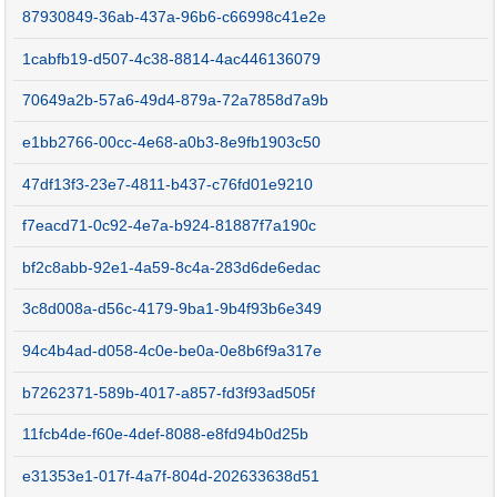
87930849-36ab-437a-96b6-c66998c41e2e
1cabfb19-d507-4c38-8814-4ac446136079
70649a2b-57a6-49d4-879a-72a7858d7a9b
e1bb2766-00cc-4e68-a0b3-8e9fb1903c50
47df13f3-23e7-4811-b437-c76fd01e9210
f7eacd71-0c92-4e7a-b924-81887f7a190c
bf2c8abb-92e1-4a59-8c4a-283d6de6edac
3c8d008a-d56c-4179-9ba1-9b4f93b6e349
94c4b4ad-d058-4c0e-be0a-0e8b6f9a317e
b7262371-589b-4017-a857-fd3f93ad505f
11fcb4de-f60e-4def-8088-e8fd94b0d25b
e31353e1-017f-4a7f-804d-202633638d51