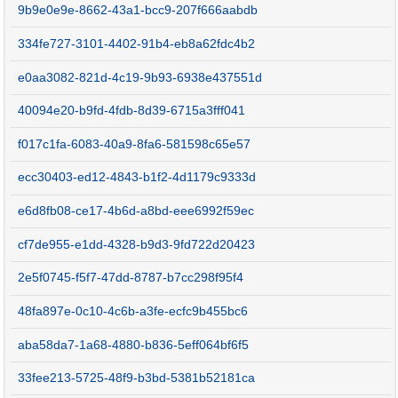
9b9e0e9e-8662-43a1-bcc9-207f666aabdb
334fe727-3101-4402-91b4-eb8a62fdc4b2
e0aa3082-821d-4c19-9b93-6938e437551d
40094e20-b9fd-4fdb-8d39-6715a3fff041
f017c1fa-6083-40a9-8fa6-581598c65e57
ecc30403-ed12-4843-b1f2-4d1179c9333d
e6d8fb08-ce17-4b6d-a8bd-eee6992f59ec
cf7de955-e1dd-4328-b9d3-9fd722d20423
2e5f0745-f5f7-47dd-8787-b7cc298f95f4
48fa897e-0c10-4c6b-a3fe-ecfc9b455bc6
aba58da7-1a68-4880-b836-5eff064bf6f5
33fee213-5725-48f9-b3bd-5381b52181ca