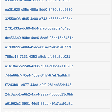
09502c7f-f7d6-4503-abc7-63f52375a9b3
ea3f1620-c05c-488a-8dd0-3470e3bd2630
32550c03-df45-4c00-a743-b6353da695ac
2731433a-dc60-4fd4-af7c-80ae6f24049c
dcb566b0-90bc-4ae6-8ed6-23de13d5431c
a193822c-40bf-49ec-a11a-39e8a5a67776
78ffcc18-7131-4353-a5eb-afe66a6dc021
a1b18ac2-2248-4308-b9ae-d0bc47a1020b
744e66b7-70e4-46be-84f7-67ef7ba8dcff
f7243b81-c877-44ad-a2f9-281eb35dc145
24c8abb1-e6b2-4aa4-99a7-4c00dc13c0bb
a61962c2-0901-46d9-85ab-49fa7aa91c7a