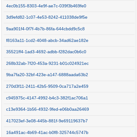
4ec0b155-8303-4e9f-ae7c-039f3b469fe0
3d9efd82-1c07-4e53-8242-411038de9f5e
9aa901f4-0f7f-4b7b-86fa-644cbdd9c5c8
f8163a11-1cd2-4048-abcb-34ad62ae182e
35521ff4-1ad3-4692-adbb-f282dac0b6c0
268b32ab-7f20-453a-9231-b01c024921ec
9ba7fa20-32bf-423e-a147-6888aada63b2
270d3f11-2411-42b5-9509-0ca717a2e459
c945975c-4147-4992-b4c3-382f1ac706a1
c13e9364-1b56-4932-9fed-e06b0aa26469
417023ef-3e08-445b-881f-9e69119637b7
16a491ac-4b69-41ac-b0f8-325744c5747b