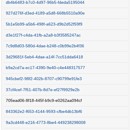
db4b6483-b7c0-4d97-96b5-fdeda5195044
927d276f-d3ed-4189-a5d8-668b5510a90e
5b1e5b99-a5b6-498f-a623-d9b2d52f59f9
d3e1f27f-c4da-41fb-a2a8-b3f3585247ac
7c9d8d03-580d-4dae-b248-c0b99e2b4f36
3d29681f-5eb4-4dae-a14f-7cc51dda6418
b9a2cd7a-ec17-4390-9e40-c4e448317577
945cbef2-98f2-402b-8707-c90799e91fe3
37cf4cef-7f51-407b-8d7e-ef27f9929e2b
705ead06-8f18-445f-b9c9-e0262aa094cf
843362e2-f653-4144-9593-cfbe4db13bf6
9a3cd448-e216-4773-8be4-449238298008