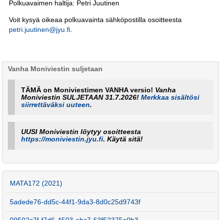
Polkuavaimen haltija: Petri Juutinen
Voit kysyä oikeaa polkuavainta sähköpostilla osoitteesta
petri.juutinen@jyu.fi
.
Vanha Moniviestin suljetaan
TÄMÄ on Moniviestimen VANHA versio!
Vanha
Moniviestin SULJETAAN 31.7.2026!
Merkkaa sisältösi
siirrettäväksi uuteen
.
UUSI Moniviestin löytyy osoitteesta
https://moniviestin.jyu.fi
. Käytä sitä!
MATA172 (2021)
5adede76-dd5c-44f1-9da3-8d0c25d9743f