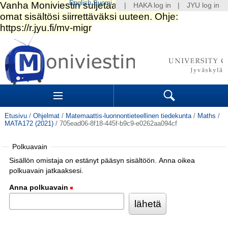
English
Suomi
|
HAKA log in
|
JYU log in
Siirry
sisältöön.
|
Siirry
navigointiin
Navigation
Sections
Search
Etusivu
/
Ohjelmat
/
Matemaattis-luonnontieteellinen tiedekunta
/
Maths
/
MATA172 (2021)
/
705ead06-8f18-445f-b9c9-e0262aa094cf
Polkuavain
Sisällön omistaja on estänyt pääsyn sisältöön. Anna oikea
polkuavain jatkaaksesi.
Anna polkuavain
(Pakollinen)