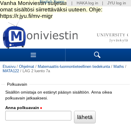
English
Suomi
|
HAKA log in
|
JYU log in
Siirry
sisältöön.
|
Siirry
navigointiin
Navigation
Sections
Search
Etusivu
/
Ohjelmat
/
Matemaattis-luonnontieteellinen tiedekunta
/
Maths
/
MATA122
/
LAG 2 luento 7a
Polkuavain
Sisällön omistaja on estänyt pääsyn sisältöön. Anna oikea
polkuavain jatkaaksesi.
Anna polkuavain
(Pakollinen)