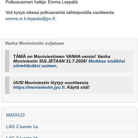
Polkuavaimen haltija: Emma Leppälä
Voit kysyä oikeaa polkuavainta sähköpostilla osoitteesta
emma.m.k.leppala@jyu.fi
.
Vanha Moniviestin suljetaan
TÄMÄ on Moniviestimen VANHA versio!
Vanha
Moniviestin SULJETAAN 31.7.2026!
Merkkaa sisältösi
siirrettäväksi uuteen
.
UUSI Moniviestin löytyy osoitteesta
https://moniviestin.jyu.fi
. Käytä sitä!
MATA122
LAG 2 luento 1a