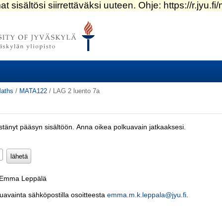
aths
/
MATA122
/
LAG 2 luento 7a
estänyt pääsyn sisältöön. Anna oikea polkuavain jatkaaksesi.
Pakollinen)
: Emma Leppälä
kuavainta sähköpostilla osoitteesta
emma.m.k.leppala@jyu.fi
.