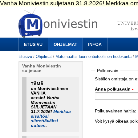
Siirry
sisältöön.
|
Siirry
navigointiin
Navigation
ETUSIVU
OHJELMAT
INFOA
Etusivu
/
Ohjelmat
/
Matemaattis-luonnontieteellinen tiedekunta
/
M
Vanha Moniviestin
Polkuavain
suljetaan
Sisällön omistaja on 
TÄMÄ
on Moniviestimen
Anna polkuavain
(
VANHA
versio!
Vanha
Moniviestin
SULJETAAN
Polkuavaimen haltija
31.7.2026!
Merkkaa
sisältösi
siirrettäväksi
Voit kysyä oikeaa pol
uuteen
.