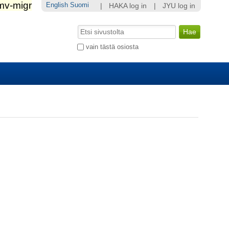
English
Suomi
|
HAKA log in
|
JYU log in
Hae
Laajennettu
vain tästä osiosta
haku...