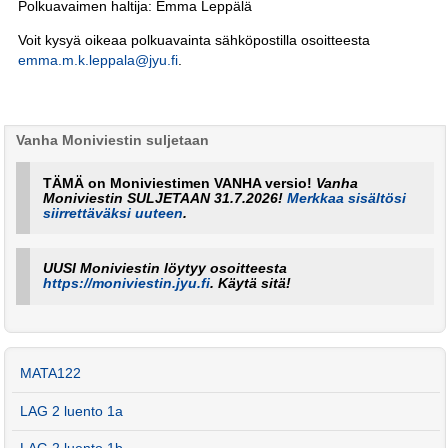
Polkuavaimen haltija: Emma Leppälä
Voit kysyä oikeaa polkuavainta sähköpostilla osoitteesta
emma.m.k.leppala@jyu.fi
.
Vanha Moniviestin suljetaan
TÄMÄ on Moniviestimen VANHA versio!
Vanha
Moniviestin SULJETAAN 31.7.2026!
Merkkaa sisältösi
siirrettäväksi uuteen
.
UUSI Moniviestin löytyy osoitteesta
https://moniviestin.jyu.fi
. Käytä sitä!
MATA122
LAG 2 luento 1a