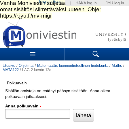
English
Suomi
|
HAKA log in
|
JYU log in
Siirry
sisältöön.
|
Siirry
navigointiin
Navigation
Sections
Search
Etusivu
/
Ohjelmat
/
Matemaattis-luonnontieteellinen tiedekunta
/
Maths
/
MATA122
/
LAG 2 luento 12a
Polkuavain
Sisällön omistaja on estänyt pääsyn sisältöön. Anna oikea
polkuavain jatkaaksesi.
Anna polkuavain
(Pakollinen)