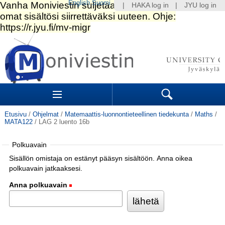
English
Suomi
|
HAKA log in
|
JYU log in
Siirry
sisältöön.
|
Siirry
navigointiin
Navigation
Sections
Search
Etusivu
/
Ohjelmat
/
Matemaattis-luonnontieteellinen tiedekunta
/
Maths
/
MATA122
/
LAG 2 luento 16b
Polkuavain
Sisällön omistaja on estänyt pääsyn sisältöön. Anna oikea
polkuavain jatkaaksesi.
Anna polkuavain
(Pakollinen)