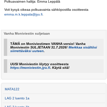
Polkuavaimen haltija: Emma Leppälä
Voit kysyä oikeaa polkuavainta sähköpostilla osoitteesta
emma.m.k.leppala@jyu.fi
.
Vanha Moniviestin suljetaan
TÄMÄ on Moniviestimen VANHA versio!
Vanha
Moniviestin SULJETAAN 31.7.2026!
Merkkaa sisältösi
siirrettäväksi uuteen
.
UUSI Moniviestin löytyy osoitteesta
https://moniviestin.jyu.fi
. Käytä sitä!
MATA122
LAG 2 luento 1a