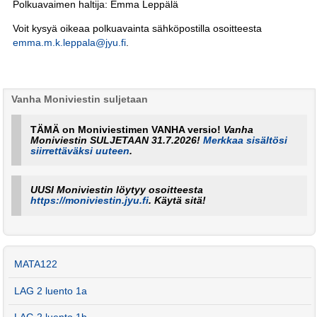
Polkuavaimen haltija: Emma Leppälä
Voit kysyä oikeaa polkuavainta sähköpostilla osoitteesta
emma.m.k.leppala@jyu.fi
.
Vanha Moniviestin suljetaan
TÄMÄ on Moniviestimen VANHA versio!
Vanha
Moniviestin SULJETAAN 31.7.2026!
Merkkaa sisältösi
siirrettäväksi uuteen
.
UUSI Moniviestin löytyy osoitteesta
https://moniviestin.jyu.fi
. Käytä sitä!
MATA122
LAG 2 luento 1a