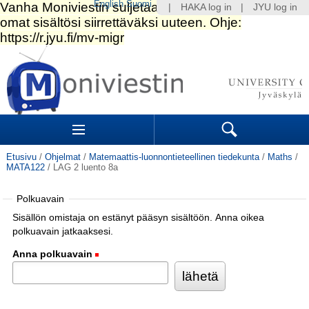
English
Suomi
|
HAKA log in
|
JYU log in
Siirry
sisältöön.
|
Siirry
navigointiin
Navigation
Sections
Search
Etusivu
/
Ohjelmat
/
Matemaattis-luonnontieteellinen tiedekunta
/
Maths
/
MATA122
/
LAG 2 luento 8a
Polkuavain
Sisällön omistaja on estänyt pääsyn sisältöön. Anna oikea
polkuavain jatkaaksesi.
Anna polkuavain
(Pakollinen)