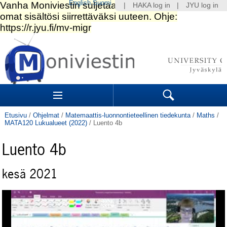
English
Suomi
|
HAKA log in
|
JYU log in
Siirry
sisältöön.
|
Siirry
navigointiin
Navigation
Sections
Search
Etusivu
/
Ohjelmat
/
Matemaattis-luonnontieteellinen tiedekunta
/
Maths
/
MATA120 Lukualueet (2022)
/
Luento 4b
Luento 4b
kesä 2021