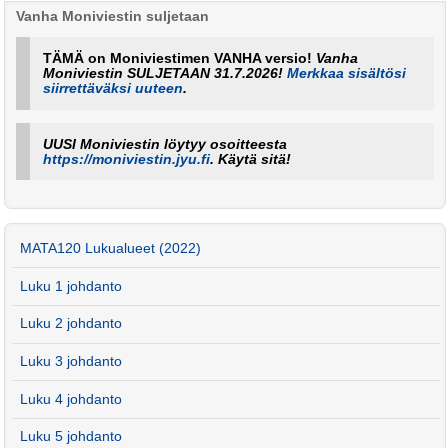
Vanha Moniviestin suljetaan
TÄMÄ on Moniviestimen VANHA versio!
Vanha
Moniviestin SULJETAAN 31.7.2026!
Merkkaa sisältösi
siirrettäväksi uuteen
.
UUSI Moniviestin löytyy osoitteesta
https://moniviestin.jyu.fi
. Käytä sitä!
MATA120 Lukualueet (2022)
Luku 1 johdanto
Luku 2 johdanto
Luku 3 johdanto
Luku 4 johdanto
Luku 5 johdanto