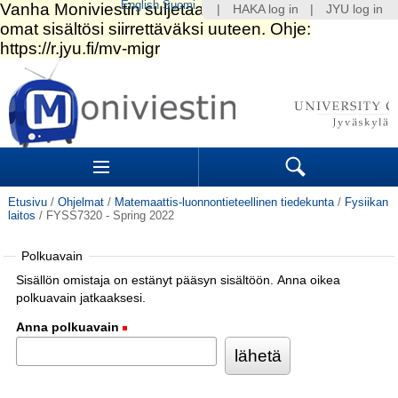
English
Suomi
|
HAKA log in
|
JYU log in
Siirry
sisältöön.
|
Siirry
navigointiin
Navigation
Sections
Search
Etusivu
/
Ohjelmat
/
Matemaattis-luonnontieteellinen tiedekunta
/
Fysiikan
laitos
/
FYSS7320 - Spring 2022
Polkuavain
Sisällön omistaja on estänyt pääsyn sisältöön. Anna oikea
polkuavain jatkaaksesi.
Anna polkuavain
(Pakollinen)