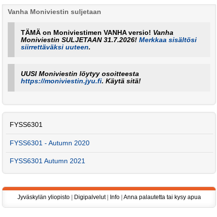
Vanha Moniviestin suljetaan
TÄMÄ on Moniviestimen VANHA versio!
Vanha
Moniviestin SULJETAAN 31.7.2026!
Merkkaa sisältösi
siirrettäväksi uuteen
.
UUSI Moniviestin löytyy osoitteesta
https://moniviestin.jyu.fi
. Käytä sitä!
FYSS6301
FYSS6301 - Autumn 2020
FYSS6301 Autumn 2021
Jyväskylän yliopisto
|
Digipalvelut
|
Info
|
Anna palautetta tai kysy apua