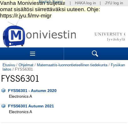
English
Suomi
|
HAKA log in
|
JYU log in
Siirry
sisältöön.
|
Siirry
navigointiin
Navigation
Sections
Search
Etusivu
/
Ohjelmat
/
Matemaattis-luonnontieteellinen tiedekunta
/
Fysiikan
laitos
/
FYSS6301
FYSS6301
FYSS6301 - Autumn 2020
Electronics A
FYSS6301 Autumn 2021
Electronics A