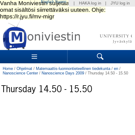
English
Suomi
|
HAKA log in
|
JYU log in
Skip
to
content.
|
Skip
to
Navigation
navigation
Sections
Search
Home
/
Ohjelmat
/
Matemaattis-luonnontieteellinen tiedekunta
/
en
/
Nanoscience Center
/
Nanoscience Days 2009
/
Thursday 14.50 - 15.50
Thursday 14.50 - 15.50