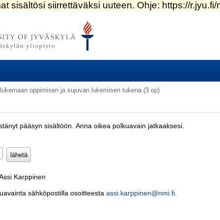
 lukemaan oppimisen ja sujuvan lukemisen tukena (3 op)
estänyt pääsyn sisältöön. Anna oikea polkuavain jatkaaksesi.
Pakollinen)
 Assi Karppinen
kuavainta sähköpostilla osoitteesta
assi.karppinen@nmi.fi
.