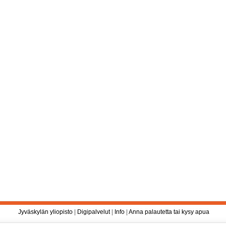
Jyväskylän yliopisto
|
Digipalvelut
|
Info
|
Anna palautetta tai kysy apua