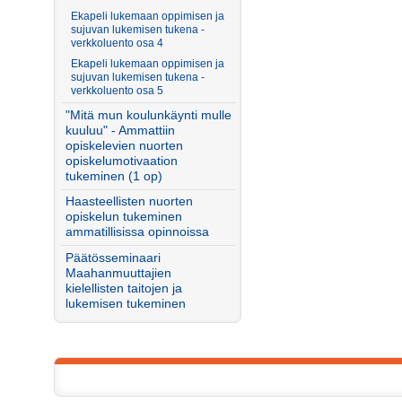
Ekapeli lukemaan oppimisen ja
sujuvan lukemisen tukena -
verkkoluento osa 4
Ekapeli lukemaan oppimisen ja
sujuvan lukemisen tukena -
verkkoluento osa 5
"Mitä mun koulunkäynti mulle
kuuluu" - Ammattiin
opiskelevien nuorten
opiskelumotivaation
tukeminen (1 op)
Haasteellisten nuorten
opiskelun tukeminen
ammatillisissa opinnoissa
Päätösseminaari
Maahanmuuttajien
kielellisten taitojen ja
lukemisen tukeminen