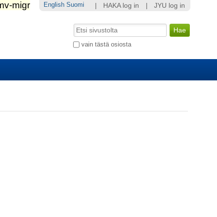
English
Suomi
|
HAKA log in
|
JYU log in
Hae
Laajennettu
vain tästä osiosta
haku...