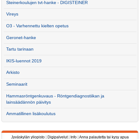
Stei­ner­kou­lu­jen tvt-han­ke - DI­GIS­TEI­NER
Vireys
O3 - Varhennettu kielten opetus
Geronet-hanke
Tartu tarinaan
IKIS-luennot 2019
Arkisto
Seminaarit
Hammasröntgenkuvaus - Röntgendiagnostiikan ja
lainsäädännön päivitys
Ammatillinen lisäkoulutus
Jyväskylän yliopisto
|
Digipalvelut
|
Info
|
Anna palautetta tai kysy apua