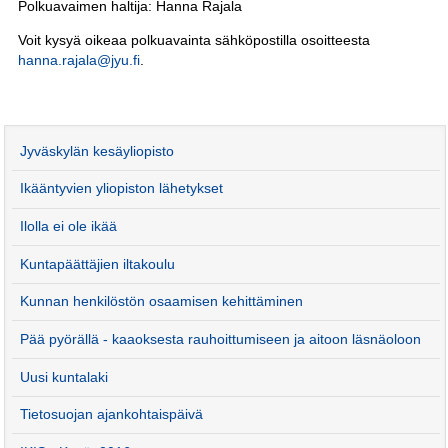
Polkuavaimen haltija: Hanna Rajala
Voit kysyä oikeaa polkuavainta sähköpostilla osoitteesta
hanna.rajala@jyu.fi
.
Jyväskylän kesäyliopisto
Ikääntyvien yliopiston lähetykset
Ilolla ei ole ikää
Kuntapäättäjien iltakoulu
Kunnan henkilöstön osaamisen kehittäminen
Pää pyörällä - kaaoksesta rauhoittumiseen ja aitoon läsnäoloon
Uusi kuntalaki
Tietosuojan ajankohtaispäivä