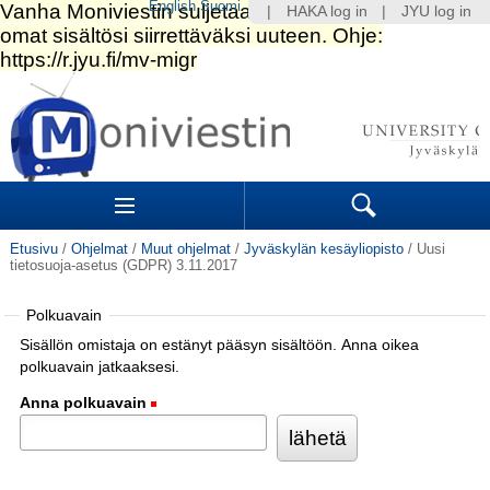
English
Suomi
|
HAKA log in
|
JYU log in
Siirry
sisältöön.
|
Siirry
navigointiin
Navigation
Sections
Search
Etusivu
/
Ohjelmat
/
Muut ohjelmat
/
Jyväskylän kesäyliopisto
/
Uusi
tietosuoja-asetus (GDPR) 3.11.2017
Polkuavain
Sisällön omistaja on estänyt pääsyn sisältöön. Anna oikea
polkuavain jatkaaksesi.
Anna polkuavain
(Pakollinen)