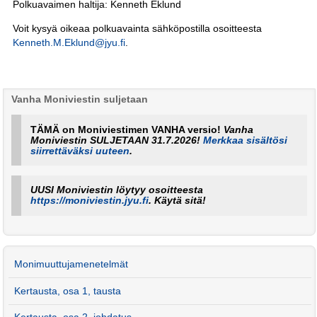
Polkuavaimen haltija: Kenneth Eklund
Voit kysyä oikeaa polkuavainta sähköpostilla osoitteesta
Kenneth.M.Eklund@jyu.fi
.
Vanha Moniviestin suljetaan
TÄMÄ on Moniviestimen VANHA versio!
Vanha
Moniviestin SULJETAAN 31.7.2026!
Merkkaa sisältösi
siirrettäväksi uuteen
.
UUSI Moniviestin löytyy osoitteesta
https://moniviestin.jyu.fi
. Käytä sitä!
Monimuuttujamenetelmät
Kertausta, osa 1, tausta