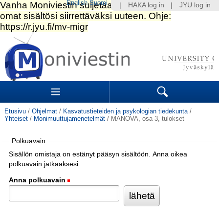
English
Suomi
|
HAKA log in
|
JYU log in
Siirry
sisältöön.
|
Siirry
navigointiin
Navigation
Sections
Search
Etusivu
/
Ohjelmat
/
Kasvatustieteiden ja psykologian tiedekunta
/
Yhteiset
/
Monimuuttujamenetelmät
/
MANOVA, osa 3, tulokset
Polkuavain
Sisällön omistaja on estänyt pääsyn sisältöön. Anna oikea
polkuavain jatkaaksesi.
Anna polkuavain
(Pakollinen)