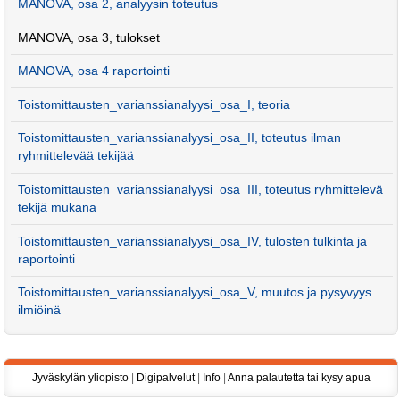
MANOVA, osa 2, analyysin toteutus
MANOVA, osa 3, tulokset
MANOVA, osa 4 raportointi
Toistomittausten_varianssianalyysi_osa_I, teoria
Toistomittausten_varianssianalyysi_osa_II, toteutus ilman
ryhmittelevää tekijää
Toistomittausten_varianssianalyysi_osa_III, toteutus ryhmittelevä
tekijä mukana
Toistomittausten_varianssianalyysi_osa_IV, tulosten tulkinta ja
raportointi
Toistomittausten_varianssianalyysi_osa_V, muutos ja pysyvyys
ilmiöinä
Jyväskylän yliopisto
|
Digipalvelut
|
Info
|
Anna palautetta tai kysy apua