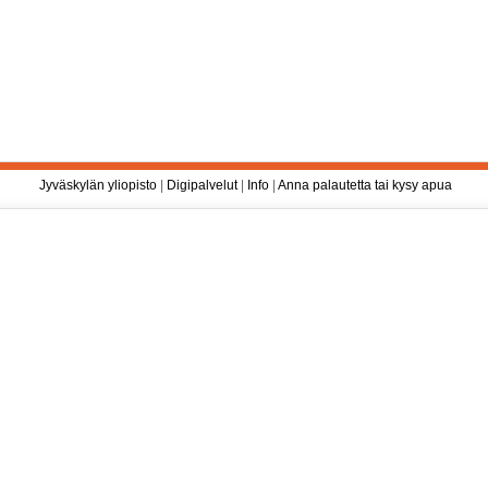
Jyväskylän yliopisto
|
Digipalvelut
|
Info
|
Anna palautetta tai kysy apua