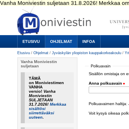
Siirry
sisältöön.
|
Siirry
navigointiin
Navigation
ETUSIVU
OHJELMAT
INFOA
Etusivu
/
Ohjelmat
/
Jyväskylän yliopiston kauppakorkeakoulu
/
Yr
Vanha Moniviestin
Polkuavain
suljetaan
Sisällön omistaja on 
TÄMÄ
on Moniviestimen
Anna polkuavain
(
VANHA
versio!
Vanha
Moniviestin
SULJETAAN
Polkuavaimen haltija:
31.7.2026!
Merkkaa
sisältösi
siirrettäväksi
Voit kysyä oikeaa pol
uuteen
.