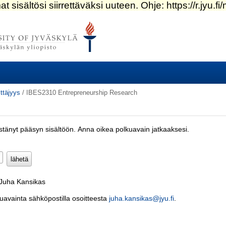
ittäjyys
/
IBES2310 Entrepreneurship Research
estänyt pääsyn sisältöön. Anna oikea polkuavain jatkaaksesi.
Pakollinen)
 Juha Kansikas
kuavainta sähköpostilla osoitteesta
juha.kansikas@jyu.fi
.