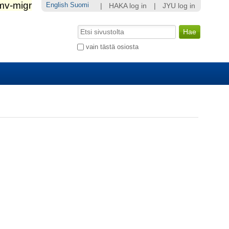
English
Suomi
|
HAKA log in
|
JYU log in
Hae
Laajennettu
vain tästä osiosta
haku...